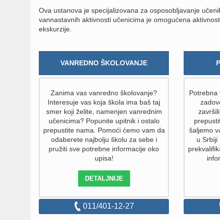
Ova ustanova je specijalizovana za osposobljavanje učenika
vannastavnih aktivnosti učenicima je omogućena aktivnost u 
ekskurzije.
VANREDNO ŠKOLOVANJE
Zanima vas vanredno školovanje?
Potrebna v
Interesuje vas koja škola ima baš taj
zadovo
smer koji želite, namenjen vanrednim
završil
učenicima? Popunite upitnik i ostalo
prepust
prepustite nama. Pomoći ćemo vam da
šaljemo v
odaberete najbolju školu za sebe i
u Srbiji
pružiti sve potrebne informacije oko
prekvalifik
upisa!
info
DETALJNIJE
011/401-12-27