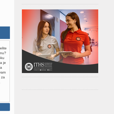
elite
inu?
oku
a je
za
 vam
 za
.