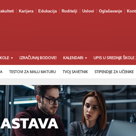
akulteti
Karijera
Edukacija
Roditelji
Uslovi
Oglašavanje
Kont
ŠKOLE
IZRAČUNAJ BODOVE!
KALENDARI
UPIS U SREDNJE ŠKOLE 
NA
TESTOVI ZA MALU MATURU
TVOJ SAVETNIK
STIPENDIJE ZA UČENIKE