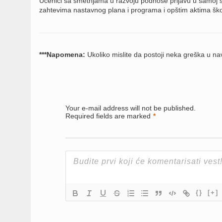
Učenici sa smetnjama u razvoju podnose prijavu u samoj š
zahtevima nastavnog plana i programa i opštim aktima škol
***Napomena:
Ukoliko mislite da postoji neka greška u 
Your e-mail address will not be published.
Required fields are marked
*
{}
[+]