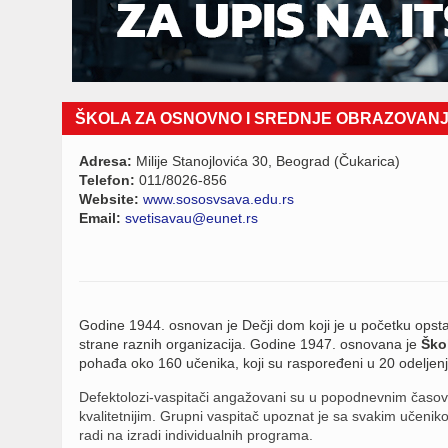
ŠKOLA ZA OSNOVNO I SREDNJE OBRAZOVANJE
Adresa:
Milije Stanojlovića 30, Beograd (Čukarica)
Telefon:
011/8026-856
Website:
www.sososvsava.edu.rs
Email:
svetisavau@eunet.rs
Godine 1944. osnovan je Dečji dom koji je u početku opsta
strane raznih organizacija. Godine 1947. osnovana je
Ško
pohađa oko 160 učenika, koji su raspoređeni u 20 odeljenj
Defektolozi-vaspitači angažovani su u popodnevnim časovim
kvalitetnijim. Grupni vaspitač upoznat je sa svakim učenik
radi na izradi individualnih programa.