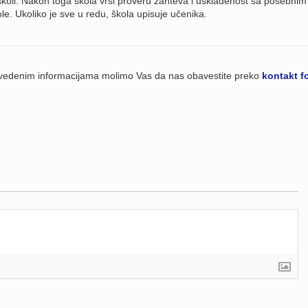
koli. Nakon toga škola vrši proveru zahteva i usklađenost sa posebnim
e. Ukoliko je sve u redu, škola upisuje učenika.
navedenim informacijama molimo Vas da nas obavestite preko
kontakt f