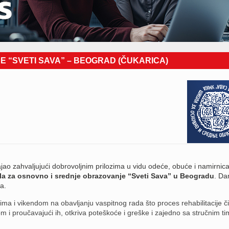
 “SVETI SAVA” – BEOGRAD (ČUKARICA)
jao zahvaljujući dobrovoljnim prilozima u vidu odeće, obuće i namirnic
la za osnovno i srednje obrazovanje “Sveti Sava” u Beogradu
. Da
a.
a i vikendom na obavljanju vaspitnog rada što proces rehabilitacije či
om i proučavajući ih, otkriva poteškoće i greške i zajedno sa stručnim t