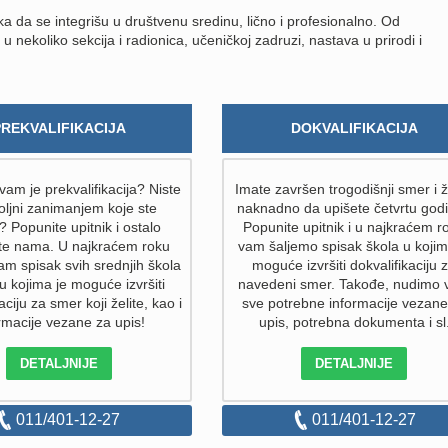
 da se integrišu u društvenu sredinu, lično i profesionalno. Od
nekoliko sekcija i radionica, učeničkoj zadruzi, nastava u prirodi i
PREKVALIFIKACIJA
DOKVALIFIKACIJA
am je prekvalifikacija? Niste
Imate završen trogodišnji smer i ž
ljni zanimanjem koje ste
naknadno da upišete četvrtu god
i? Popunite upitnik i ostalo
Popunite upitnik i u najkraćem r
ite nama. U najkraćem roku
vam šaljemo spisak škola u kojim
am spisak svih srednjih škola
moguće izvršiti dokvalifikaciju 
 u kojima je moguće izvršiti
navedeni smer. Takođe, nudimo
aciju za smer koji želite, kao i
sve potrebne informacije vezane
rmacije vezane za upis!
upis, potrebna dokumenta i sl
DETALJNIJE
DETALJNIJE
011/401-12-27
011/401-12-27