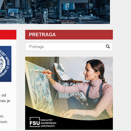
PRETRAGA
a od
nas je
ni
imom