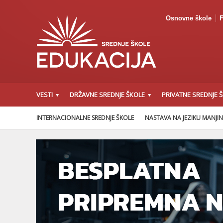
Osnovne škole
F
VESTI
DRŽAVNE SREDNJE ŠKOLE
PRIVATNE SREDNJE 
INTERNACIONALNE SREDNJE ŠKOLE
NASTAVA NA JEZIKU MANJI