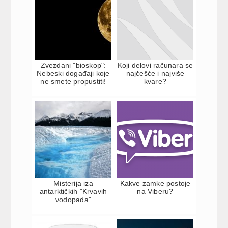
Zvezdani "bioskop":
Koji delovi računara se
Nebeski događaji koje
najčešće i najviše
ne smete propustiti!
kvare?
Misterija iza
Kakve zamke postoje
antarktičkih "Krvavih
na Viberu?
vodopada"