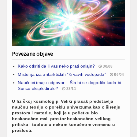
Povezane objave
Kako otkriti da li vas neko prati onlajn?
30/08
Misterija iza antarktičkih “Krvavih vodopada”
06/04
Naučnici imaju odgovor – Šta bi se dogodilo kada bi
Sunce eksplodiralo?
23/11
U fizičkoj kosmologiji, Veliki prasak predstavlja
naučnu teoriju o poreklu univerzuma kao o širenju
prostora i materije, koji je u početku bio
beskonačno mali prostor beskonačno velikog
pritiska i toplote u nekom konačnom vremenu u
prošlosti.