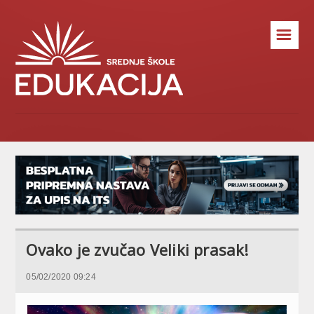
☰
Ovako je zvučao Veliki prasak!
05/02/2020 09:24