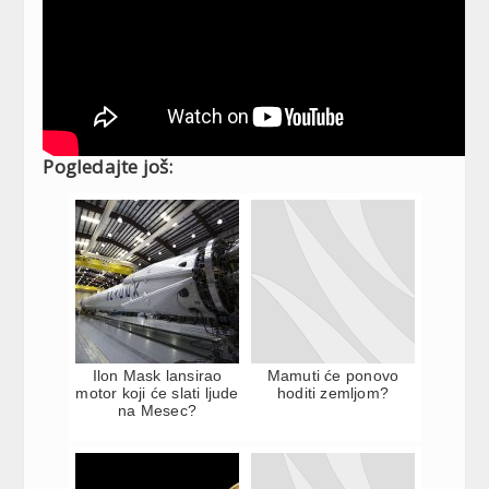
Pogledajte još:
Ilon Mask lansirao
Mamuti će ponovo
motor koji će slati ljude
hoditi zemljom?
na Mesec?