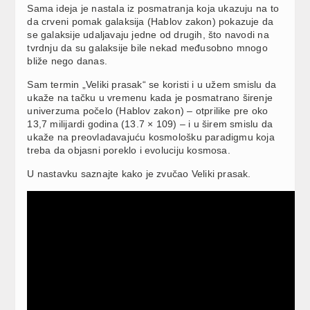
Sama ideja je nastala iz posmatranja koja ukazuju na to
da crveni pomak galaksija (Hablov zakon) pokazuje da
se galaksije udaljavaju jedne od drugih, što navodi na
tvrdnju da su galaksije bile nekad međusobno mnogo
bliže nego danas.
Sam termin „Veliki prasak“ se koristi i u užem smislu da
ukaže na tačku u vremenu kada je posmatrano širenje
univerzuma počelo (Hablov zakon) – otprilike pre oko
13,7 milijardi godina (13.7 × 109) – i u širem smislu da
ukaže na preovladavajuću kosmološku paradigmu koja
treba da objasni poreklo i evoluciju kosmosa.
U nastavku saznajte kako je zvučao Veliki prasak.