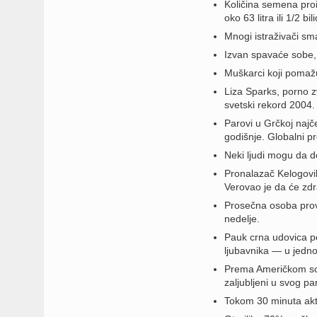
Količina semena proiz
oko 63 litra ili 1/2 
Mnogi istraživači sma
Izvan spavaće sobe,
Muškarci koji pomažu
Liza Sparks, porno z
svetski rekord 2004.
Parovi u Grčkoj najče
godišnje. Globalni p
Neki ljudi mogu da d
Pronalazač Kelogovih 
Verovao je da će zd
Prosečna osoba proved
nedelje.
Pauk crna udovica po
ljubavnika — u jedn
Prema Američkom soci
zaljubljeni u svog pa
Tokom 30 minuta akti