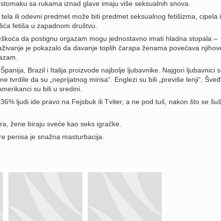
a stomaku sa rukama iznad glave imaju više seksualnih snova.
tela ili odevni predmet može biti predmet seksualnog fetišizma, cipela i
šća fetiša u zapadnom društvu.
eškoća da postignu orgazam mogu jednostavno imati hladna stopala –
aživanje je pokazalo da davanje toplih čarapa ženama povećava njihov
gazam.
Španija, Brazil i Italija proizvode najbolje ljubavnike. Najgori ljubavnici su
e tvrdile da su „neprijatnog mirisa“. Englezi su bili „previše lenji“, Šve
Amerikanci su bili u sredini.
 36% ljudi ide pravo na Fejsbuk ili Tviter, a ne pod tuš, nakon što se šu
tora, žene biraju sveće kao seks igračke.
ure penisa je snažna masturbacija.