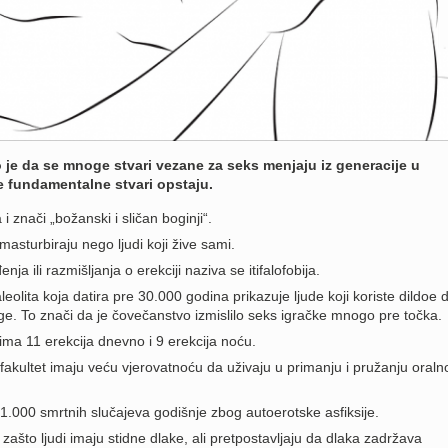
o je da se mnoge stvari vezane za seks menjaju iz generacije u
 fundamentalne stvari opstaju.
a i znači „božanski i sličan boginji“.
 masturbiraju nego ljudi koji žive sami.
nja ili razmišljanja o erekciji naziva se itifalofobija.
olita koja datira pre 30.000 godina prikazuje ljude koji koriste dildoe d
uge. To znači da je čovečanstvo izmislilo seks igračke mnogo pre točka.
a 11 erekcija dnevno i 9 erekcija noću.
fakultet imaju veću vjerovatnoću da uživaju u primanju i pružanju oraln
 1.000 smrtnih slučajeva godišnje zbog autoerotske asfiksije.
 zašto ljudi imaju stidne dlake, ali pretpostavljaju da dlaka zadržava