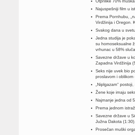
Otprilike 70% muška
Najuspešniji film u is
Prema Pornhubu, „na
Virdžinija i Oregon. 
Svakog dana u svetu
Jedna studija je pok
su homoseksualne že
vrhunac u 58% sluča
Savezne države u koj
Zapadna Virdžinija (5
Seks nije uvek bio p
proslavom i oblikom
„Niplgazam“ postoji,
Žene koje imaju seks
Najmanje jedna od 5
Prema jednom istraži
Savezne države u SAD
Južna Dakota (1:30),
Prosečan muški orga