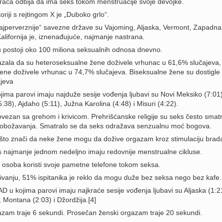
raca odbija da ima seks tokom menstruacije svoje devojke.
toriji s rejtingom X je „Duboko grlo“.
jperverznije“ savezne države su Vajoming, Aljaska, Vermont, Zapadna
Kalifornija je, iznenađujuće, najmanje nastrana.
 postoji oko 100 miliona seksualnih odnosa dnevno.
azala da su heteroseksualne žene doživele vrhunac u 61,6% slučajeva,
ne doživele vrhunac u 74,7% slučajeva. Biseksualne žene su dostigle
jeva
ima parovi imaju najduže sesije vođenja ljubavi su Novi Meksiko (7:01)
:38), Ajdaho (5:11), Južna Karolina (4:48) i Misuri (4:22).
ovezan sa grehom i krivicom. Prehrišćanske religije su seks često smat
 obožavanja. Smatralo se da seks odražava senzualnu moć bogova.
 što znači da neke žene mogu da dožive orgazam kroz stimulaciju brad
 najmanje jednom nedeljno imaju redovnije menstrualne cikluse.
 osoba koristi svoje pametne telefone tokom seksa.
vanju, 51% ispitanika je reklo da mogu duže bez seksa nego bez kafe.
 u kojima parovi imaju najkraće sesije vođenja ljubavi su Aljaska (1:2
 Montana (2:03) i Džordžija.[4]
zam traje 6 sekundi. Prosečan ženski orgazam traje 20 sekundi.