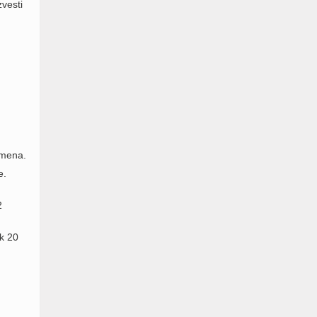
zvesti
omena.
e.
2
k 20