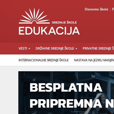
Osnovne škole
F
VESTI
DRŽAVNE SREDNJE ŠKOLE
PRIVATNE SREDNJE 
INTERNACIONALNE SREDNJE ŠKOLE
NASTAVA NA JEZIKU MANJI