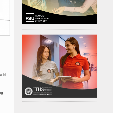
a bi
og