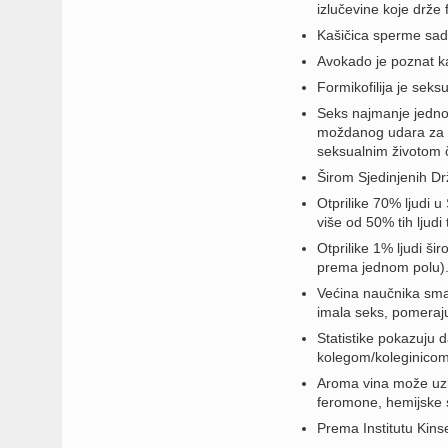
izlučevine koje drže 
Kašičica sperme sadr
Avokado je poznat kao
Formikofilija je seksu
Seks najmanje jedno
moždanog udara za 5
seksualnim životom č
Širom Sjedinjenih Drž
Otprilike 70% ljudi 
više od 50% tih ljudi t
Otprilike 1% ljudi ši
prema jednom polu)
Većina naučnika sma
imala seks, pomerajuc
Statistike pokazuju 
kolegom/koleginicom
Aroma vina može uzbu
feromone, hemijske s
Prema Institutu Kins