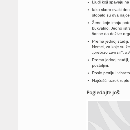
Ljudi koji spavaju n
Iako skoro svaki deo 
stopalo su dva najče
Žene koje imaju pot
bukvalno. Jedno istr
šanse da dožive or
Prema jednoj studiji, 
Nemci, za koje su žen
„prebrzo završili“, a 
Prema jednoj studiji,
posteljini.
Posle prstiju i vibra
Najčešći uzrok rupt
Pogledajte još: