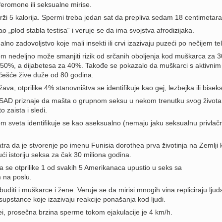
feromone ili seksualne mirise.
ži 5 kalorija. Spermi treba jedan sat da prepliva sedam 18 centimetara
 „plod stabla testisa“ i veruje se da ima svojstva afrodizijaka.
alno zadovoljstvo koje mali insekti ili crvi izazivaju puzeći po nečijem tel
m nedeljno može smanjiti rizik od srčanih oboljenja kod muškarca za 
0%, a dijabetesa za 40%. Takođe se pokazalo da muškarci s aktivnim
ešće žive duže od 80 godina.
ava, otprilike 4% stanovništva se identifikuje kao gej, lezbejka ili bisek
u SAD priznaje da mašta o grupnom seksu u nekom trenutku svog života
o zaista i sledi.
rom sveta identifikuje se kao aseksualno (nemaju jaku seksualnu privlačn
.
tra da je stvorenje po imenu Funisia dorothea prva životinja na Zemlji k
́i istoriju seksa za čak 30 miliona godina.
da se otprilike 1 od svakih 5 Amerikanaca upustio u seks sa
 na poslu.
diti i muškarce i žene. Veruje se da mirisi mnogih vina repliciraju ljud
upstance koje izazivaju reakcije ponašanja kod ljudi.
ei, prosečna brzina sperme tokom ejakulacije je 4 km/h.