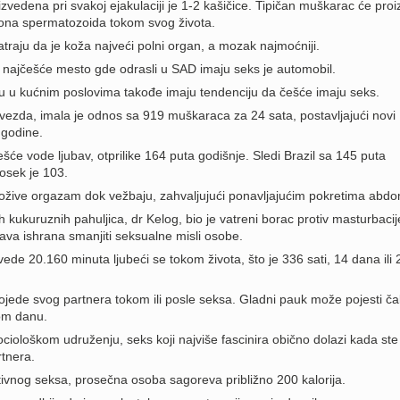
vedena pri svakoj ejakulaciji je 1-2 kašičice. Tipičan muškarac će proi
biliona spermatozoida tokom svog života.
traju da je koža najveći polni organ, a mozak najmoćniji.
 najčešće mesto gde odrasli u SAD imaju seks je automobil.
 u kućnim poslovima takođe imaju tendenciju da češće imaju seks.
vezda, imala je odnos sa 919 muškaraca za 24 sata, postavljajući novi
 godine.
šće vode ljubav, otprilike 164 puta godišnje. Sledi Brazil sa 145 puta
rosek je 103.
ožive orgazam dok vežbaju, zahvaljujući ponavljajućim pokretima abd
kukuruznih pahuljica, dr Kelog, bio je vatreni borac protiv masturbacij
rava ishrana smanjiti seksualne misli osobe.
e 20.160 minuta ljubeći se tokom života, što je 336 sati, 14 dana ili 
jede svog partnera tokom ili posle seksa. Gladni pauk može pojesti ča
om danu.
ološkom udruženju, seks koji najviše fascinira obično dolazi kada ste
rtnera.
vnog seksa, prosečna osoba sagoreva približno 200 kalorija.