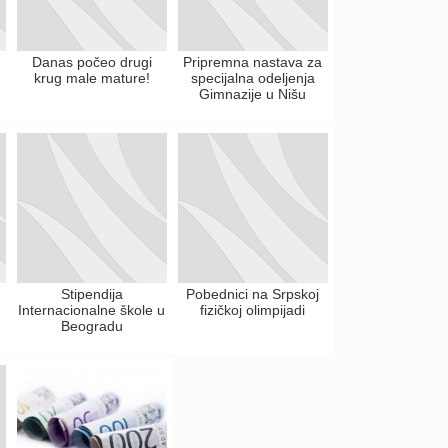
Danas počeo drugi
Pripremna nastava za
krug male mature!
specijalna odeljenja
Gimnazije u Nišu
Stipendija
Pobednici na Srpskoj
Internacionalne škole u
fizičkoj olimpijadi
Beogradu