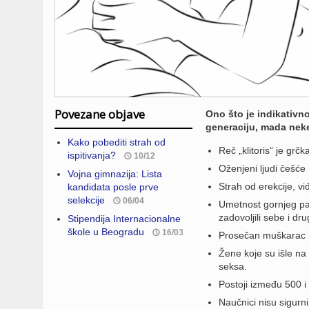
Povezane objave
Ono što je indikativn
generaciju, mada neke
Kako pobediti strah od
Reč „klitoris“ je grčk
ispitivanja?
10/12
Oženjeni ljudi češće
Vojna gimnazija: Lista
Strah od erekcije, viđe
kandidata posle prve
selekcije
06/04
Umetnost gornjeg pale
zadovoljili sebe i dr
Stipendija Internacionalne
škole u Beogradu
16/03
Prosečan muškarac im
Žene koje su išle na 
seksa.
Postoji između 500 i
Naučnici nisu sigurni