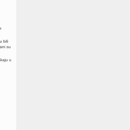
e
 bili
đani su
škaju u