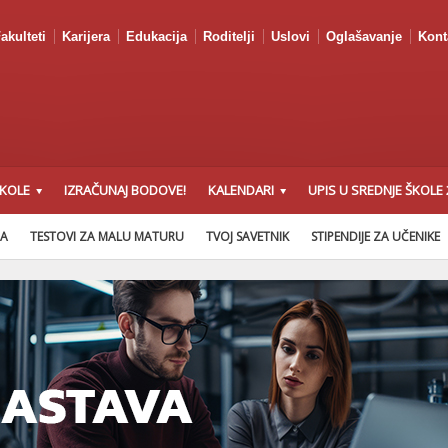
akulteti
Karijera
Edukacija
Roditelji
Uslovi
Oglašavanje
Kont
ŠKOLE
IZRAČUNAJ BODOVE!
KALENDARI
UPIS U SREDNJE ŠKOLE 
NA
TESTOVI ZA MALU MATURU
TVOJ SAVETNIK
STIPENDIJE ZA UČENIKE