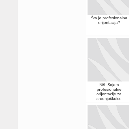
Šta je profesionalna
orijentacija?
Niš: Sajam
profesionalne
orijentacije za
srednjoškolce