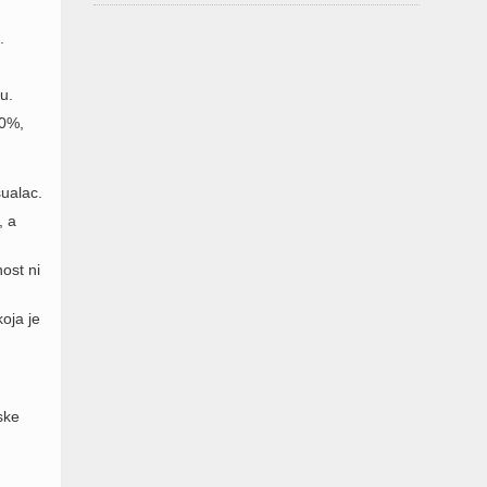
.
u.
30%,
sualac.
, a
ost ni
oja je
ske