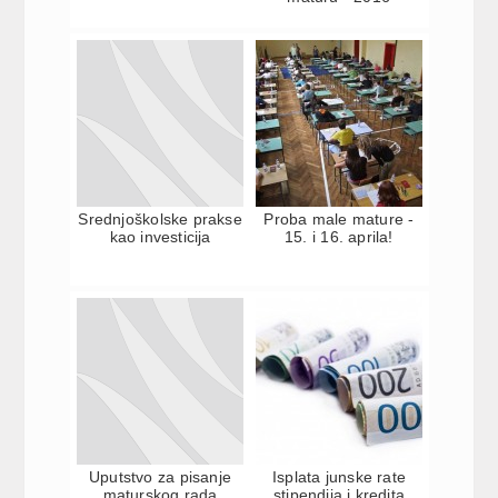
Srednjoškolske prakse
Proba male mature -
kao investicija
15. i 16. aprila!
Uputstvo za pisanje
Isplata junske rate
maturskog rada
stipendija i kredita