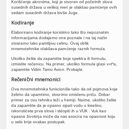
Korišćenje akronima, koji je stvoren od početnih slova
susednih država u velikoj meri je olakšao pamćenje ovih
sedam susednih država bivše Juge.
Kodiranje
Elaborirano kodiranje koristimo tako što nepoznatim
informacijama dodajemo one poznate i na taj način
stvaramo lako pamtljivu celinu. Ovaj oblik
mnemotehnike olakšava pamćenje raznih formula.
Ukoliko želite da zapamtite boje spektra ili formulu,
izmislite rečenicu. Na primer, ukoliko formula glasi v=t*a,
zapamtite Vidim Tamo Avion. Probajte.
Rečenični mnemonici
Ova mnemotehnika funkcioniše tako da od pojmova koje
želimo da upamtimo, stvorimo smislenu priču. Dobar
primer za ovu tehniku leži u hemiji. Naime, ukoliko želite
da zapamtite da je opasno sipati vodu u kiselinu,
iskoristićete prva slova i sklopiti ih u VUK . Vuk kao
opasna životinja može da nas asocira na opasnost koju
u sebi krije ovakav postupak.