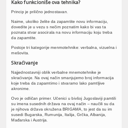
Kako funkcioniše ova tehnika?
Princip je prilično jednostavan.
Naime, ukoliko želite da zapamtite novu informaciju,
dovedite je u vezu s nečim poznatim kako bi vas ta
poznata stvar asocirala na novu informaciju koju treba
da zapamtite.
Postoje tri kategorije menmotehnike: verbalna, vizuelna i
mešovita.
Skraćivanje
Najjednostavniji oblik verbalne mnemotehnike je
skraćivanje. Na ovaj način smanjujemo broj informacija
koje treba da zapamtimo i stvaramo lako pamtljive
akronime.
Ovo je odličan primer. Učenici u bivšoj Jugoslaviji pamtili
su imena susednih država na ovaj način – naučili su da
je njihova država okružena BRIGAMA, to jest da su im
susedi Bugarska, Rumunija, Italija, Grčka, Albanija,
Mađarska i Austrija.