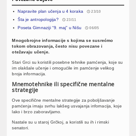
Napravite plan učenja u 4 koraka
23/10
Šta je antropologija?
23/11
Poseta Gimnaziji “9. maj” u Nišu
06/05
Mnogobrojne informacije s kojima se susrećmo
tokom obrazovanja, često nisu povezane i
otežavaju učenje.
Stari Grci su koristili posebne tehnike pamćenja, koje su
im olakšale učenje i omogućile im pamćenje velikog
broja informacija.
Mnemotehnike ili specifične mentalne
strategije
Ove specifične mentalne strategije za poboljšavanje
pamćenja imaju svrhu lakšeg usvajanja infomacija, koje
lako i brzo zaboravljamo.
Nastale su u staroj Grčkoj, a koristili su ih i rimski
senatori.