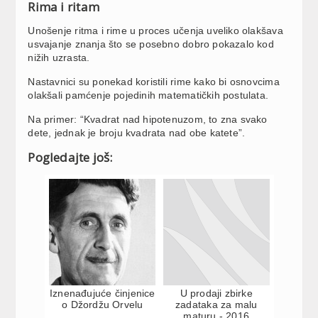
Rima i ritam
Unošenje ritma i rime u proces učenja uveliko olakšava
usvajanje znanja što se posebno dobro pokazalo kod
nižih uzrasta.
Nastavnici su ponekad koristili rime kako bi osnovcima
olakšali pamćenje pojedinih matematičkih postulata.
Na primer: “Kvadrat nad hipotenuzom, to zna svako
dete, jednak je broju kvadrata nad obe katete”.
Pogledajte još:
Iznenađujuće činjenice
U prodaji zbirke
o Džordžu Orvelu
zadataka za malu
maturu - 2016