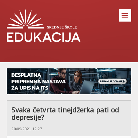
☰
Svaka četvrta tinejdžerka pati od
depresije?
20/09/2021 12:27