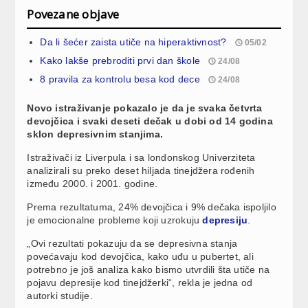
Povezane objave
Da li šećer zaista utiče na hiperaktivnost?
05/02
Kako lakše prebroditi prvi dan škole
24/08
8 pravila za kontrolu besa kod dece
24/08
Novo istraživanje pokazalo je da je svaka četvrta
devojčica i svaki deseti dečak u dobi od 14 godina
sklon depresivnim stanjima.
Istraživači iz Liverpula i sa londonskog Univerziteta
analizirali su preko deset hiljada tinejdžera rođenih
između 2000. i 2001. godine.
Prema rezultatuma, 24% devojčica i 9% dečaka ispoljilo
je emocionalne probleme koji uzrokuju
depresiju
.
„Ovi rezultati pokazuju da se depresivna stanja
povećavaju kod devojčica, kako uđu u pubertet, ali
potrebno je još analiza kako bismo utvrdili šta utiče na
pojavu depresije kod tinejdžerki“, rekla je jedna od
autorki studije.