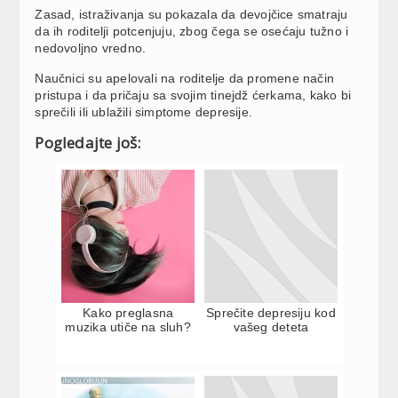
Zasad, istraživanja su pokazala da devojčice smatraju
da ih roditelji potcenjuju, zbog čega se osećaju tužno i
nedovoljno vredno.
Naučnici su apelovali na roditelje da promene način
pristupa i da pričaju sa svojim tinejdž ćerkama, kako bi
sprečili ili ublažili simptome depresije.
Pogledajte još:
Kako preglasna
Sprečite depresiju kod
muzika utiče na sluh?
vašeg deteta