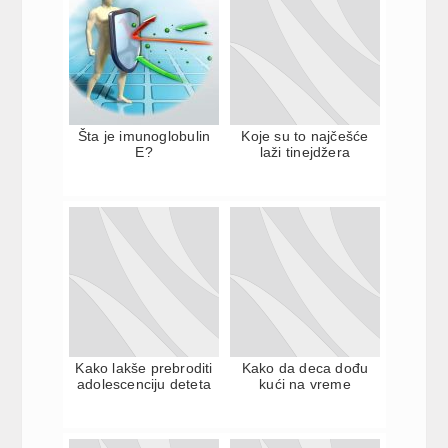
Šta je imunoglobulin
Koje su to najčešće
E?
laži tinejdžera
Kako lakše prebroditi
Kako da deca dođu
adolescenciju deteta
kući na vreme