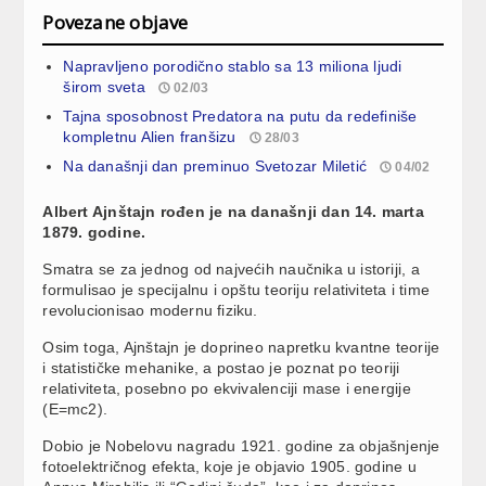
Povezane objave
Napravljeno porodično stablo sa 13 miliona ljudi
širom sveta
02/03
Tajna sposobnost Predatora na putu da redefiniše
kompletnu Alien franšizu
28/03
Na današnji dan preminuo Svetozar Miletić
04/02
Albert Ajnštajn rođen je na današnji dan 14. marta
1879. godine.
Smatra se za jednog od najvećih naučnika u istoriji, a
formulisao je specijalnu i opštu teoriju relativiteta i time
revolucionisao modernu fiziku.
Osim toga, Ajnštajn je doprineo napretku kvantne teorije
i statističke mehanike, a postao je poznat po teoriji
relativiteta, posebno po ekvivalenciji mase i energije
(E=mc2).
Dobio je Nobelovu nagradu 1921. godine za objašnjenje
fotoelektričnog efekta, koje je objavio 1905. godine u