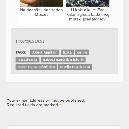
Na današnji dan rođen
U koži ajkule: Evo
Mocart
kako izgleda kada ovaj
morski predator lovi
14/03/2015 19:51
TAGS:
Albert Ajnštajn
fizika
genije
istraživanja
najveći naučnik u istoriji
rođen na današnji dan
teorija relativiteta
Your e-mail address will not be published.
Required fields are marked
*