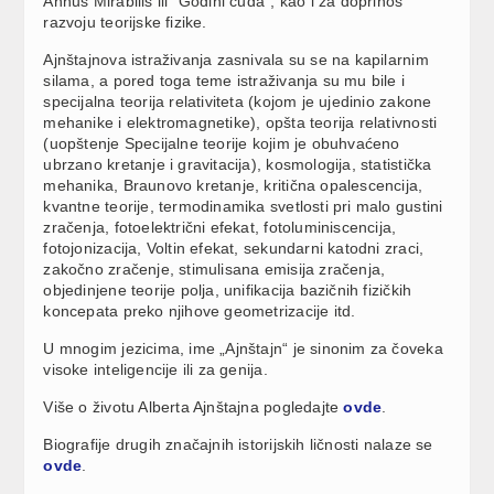
Annus Mirabilis ili “Godini čuda”, kao i za doprinos
razvoju teorijske fizike.
Ajnštajnova istraživanja zasnivala su se na kapilarnim
silama, a pored toga teme istraživanja su mu bile i
specijalna teorija relativiteta (kojom je ujedinio zakone
mehanike i elektromagnetike), opšta teorija relativnosti
(uopštenje Specijalne teorije kojim je obuhvaćeno
ubrzano kretanje i gravitacija), kosmologija, statistička
mehanika, Braunovo kretanje, kritična opalescencija,
kvantne teorije, termodinamika svetlosti pri malo gustini
zračenja, fotoelektrični efekat, fotoluminiscencija,
fotojonizacija, Voltin efekat, sekundarni katodni zraci,
zakočno zračenje, stimulisana emisija zračenja,
objedinjene teorije polja, unifikacija bazičnih fizičkih
koncepata preko njihove geometrizacije itd.
U mnogim jezicima, ime „Ajnštajn“ je sinonim za čoveka
visoke inteligencije ili za genija.
Više o životu Alberta Ajnštajna pogledajte
ovde
.
Biografije drugih značajnih istorijskih ličnosti nalaze se
ovde
.