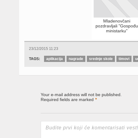
Mladenovčani
pozdravljali "Gospođu
ministarku"
23/12/2015 11:23
TAGS:
aplikacija
nagrade
srednje skole
timovi
u
Your e-mail address will not be published.
Required fields are marked
*