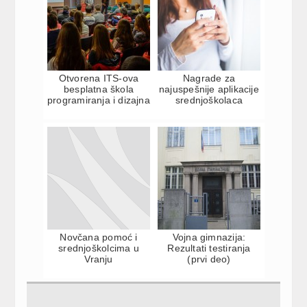
Otvorena ITS-ova
Nagrade za
besplatna škola
najuspešnije aplikacije
programiranja i dizajna
srednjoškolaca
Novčana pomoć i
Vojna gimnazija:
srednjoškolcima u
Rezultati testiranja
Vranju
(prvi deo)