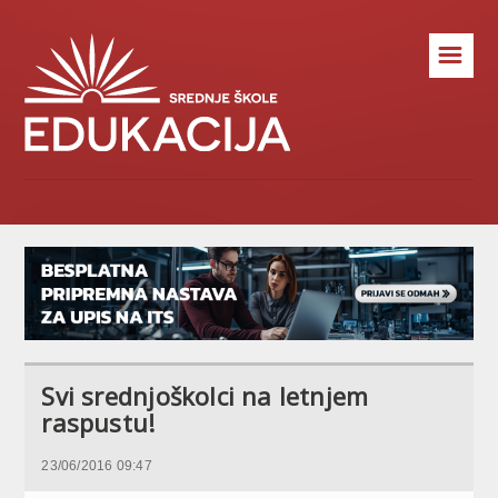
☰
Svi srednjoškolci na letnjem
raspustu!
23/06/2016 09:47