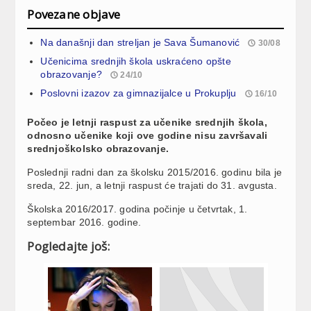
Povezane objave
Na današnji dan streljan je Sava Šumanović
30/08
Učenicima srednjih škola uskraćeno opšte
obrazovanje?
24/10
Poslovni izazov za gimnazijalce u Prokuplju
16/10
Počeo je letnji raspust za učenike srednjih škola,
odnosno učenike koji ove godine nisu završavali
srednjoškolsko obrazovanje.
Poslednji radni dan za školsku 2015/2016. godinu bila je
sreda, 22. jun, a letnji raspust će trajati do 31. avgusta.
Školska 2016/2017. godina počinje u četvrtak, 1.
septembar 2016. godine.
Pogledajte još: