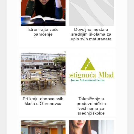
Istrenirajte vaše
Dovoljno mesta u
pamćenje
srednjim školama za
upis svih maturanata
Pri kraju obnova svih
Takmičenje u
škola u Obrenovcu
preduzetničkim
veštinama za
srednjoškolce