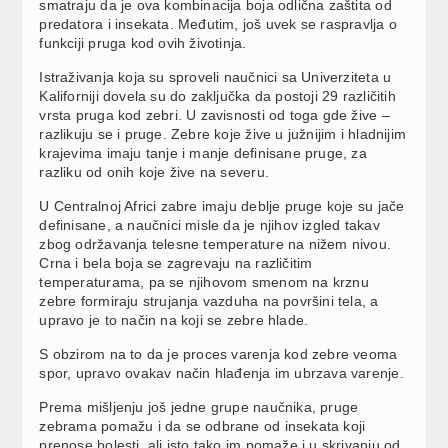
smatraju da je ova kombinacija boja odlična zaštita od
predatora i insekata. Međutim, još uvek se raspravlja o
funkciji pruga kod ovih životinja.
Istraživanja koja su sproveli naučnici sa Univerziteta u
Kaliforniji dovela su do zaključka da postoji 29 različitih
vrsta pruga kod zebri. U zavisnosti od toga gde žive –
razlikuju se i pruge. Zebre koje žive u južnijim i hladnijim
krajevima imaju tanje i manje definisane pruge, za
razliku od onih koje žive na severu.
U Centralnoj Africi zabre imaju deblje pruge koje su jače
definisane, a naučnici misle da je njihov izgled takav
zbog održavanja telesne temperature na nižem nivou.
Crna i bela boja se zagrevaju na različitim
temperaturama, pa se njihovom smenom na krznu
zebre formiraju strujanja vazduha na površini tela, a
upravo je to način na koji se zebre hlade.
S obzirom na to da je proces varenja kod zebre veoma
spor, upravo ovakav način hlađenja im ubrzava varenje.
Prema mišljenju još jedne grupe naučnika, pruge
zebrama pomažu i da se odbrane od insekata koji
prenose bolesti, ali isto tako im pomaže i u skrivanju od