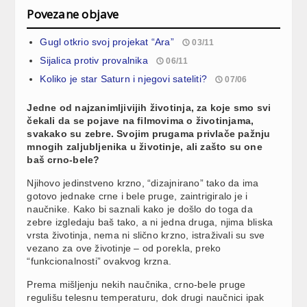
Povezane objave
Gugl otkrio svoj projekat “Ara”
03/11
Sijalica protiv provalnika
06/11
Koliko je star Saturn i njegovi sateliti?
07/06
Jedne od najzanimljivijih životinja, za koje smo svi
čekali da se pojave na filmovima o životinjama,
svakako su zebre. Svojim prugama privlače pažnju
mnogih zaljubljenika u životinje, ali zašto su one
baš crno-bele?
Njihovo jedinstveno krzno, “dizajnirano” tako da ima
gotovo jednake crne i bele pruge, zaintrigiralo je i
naučnike. Kako bi saznali kako je došlo do toga da
zebre izgledaju baš tako, a ni jedna druga, njima bliska
vrsta životinja, nema ni slično krzno, istraživali su sve
vezano za ove životinje – od porekla, preko
“funkcionalnosti” ovakvog krzna.
Prema mišljenju nekih naučnika, crno-bele pruge
regulišu telesnu temperaturu, dok drugi naučnici ipak