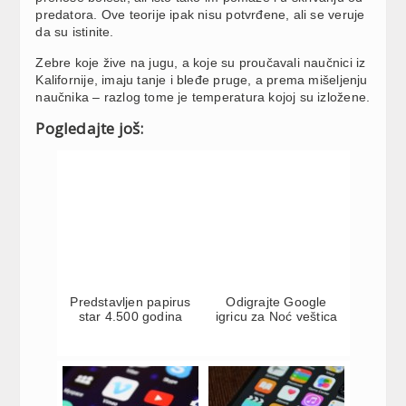
predatora. Ove teorije ipak nisu potvrđene, ali se veruje
da su istinite.
Zebre koje žive na jugu, a koje su proučavali naučnici iz
Kalifornije, imaju tanje i bleđe pruge, a prema mišeljenju
naučnika – razlog tome je temperatura kojoj su izložene.
Pogledajte još:
Predstavljen papirus
Odigrajte Google
star 4.500 godina
igricu za Noć veštica