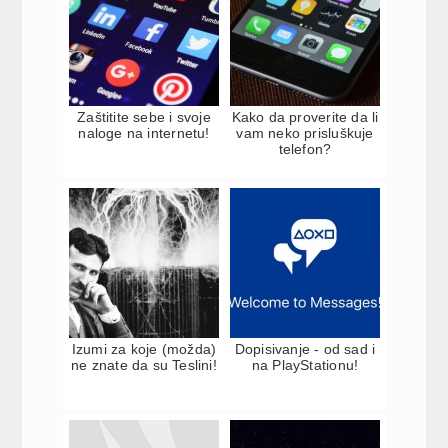
Zaštitite sebe i svoje
Kako da proverite da li
naloge na internetu!
vam neko prisluškuje
telefon?
Izumi za koje (možda)
Dopisivanje - od sad i
ne znate da su Teslini!
na PlayStationu!