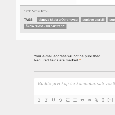
12/11/2014 10:58
TAGS:
obnova škola u Obrenovcu
poplave u srbiji
pop
škola "Posavski partizani"
Your e-mail address will not be published.
Required fields are marked
*
{}
[+]