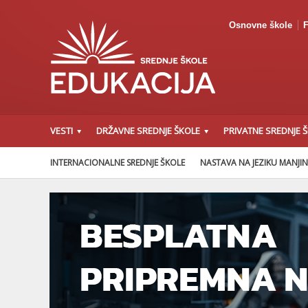
Osnovne škole
F
VESTI
DRŽAVNE SREDNJE ŠKOLE
PRIVATNE SREDNJE 
INTERNACIONALNE SREDNJE ŠKOLE
NASTAVA NA JEZIKU MANJI