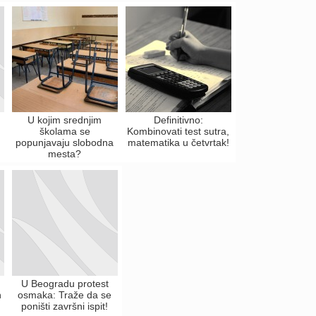
U kojim srednjim
Definitivno:
školama se
Kombinovati test sutra,
popunjavaju slobodna
matematika u četvrtak!
mesta?
U Beogradu protest
h
osmaka: Traže da se
poništi završni ispit!