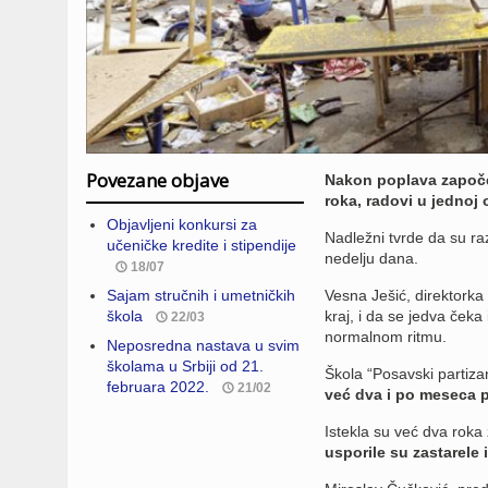
Povezane objave
Nakon poplava započe
roka, radovi u jednoj
Objavljeni konkursi za
Nadležni tvrde da su raz
učeničke kredite i stipendije
nedelju dana.
18/07
Sajam stručnih i umetničkih
Vesna Ješić, direktorka
škola
kraj, i da se jedva čeka
22/03
normalnom ritmu.
Neposredna nastava u svim
školama u Srbiji od 21.
Škola “Posavski partizan
februara 2022.
21/02
već dva i po meseca 
Istekla su već dva roka 
usporile su zastarele 