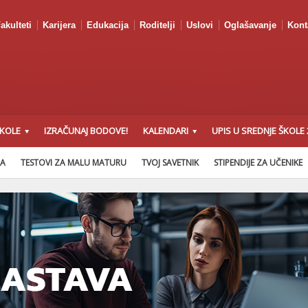
akulteti
Karijera
Edukacija
Roditelji
Uslovi
Oglašavanje
Kont
ŠKOLE
IZRAČUNAJ BODOVE!
KALENDARI
UPIS U SREDNJE ŠKOLE 
NA
TESTOVI ZA MALU MATURU
TVOJ SAVETNIK
STIPENDIJE ZA UČENIKE