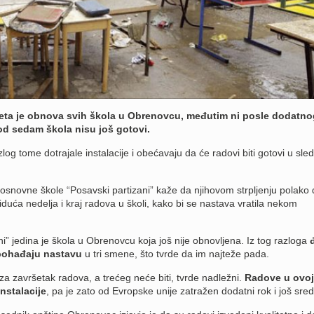
ta je obnova svih škola u Obrenovcu, međutim ni posle dodatno
 od sedam škola nisu još gotovi.
log tome dotrajale instalacije i obećavaju da će radovi biti gotovi u sle
 osnovne škole “Posavski partizani” kaže da njihovom strpljenju polako 
 iduća nedelja i kraj radova u školi, kako bi se nastava vratila nekom
i” jedina je škola u Obrenovcu koja još nije obnovljena. Iz tog razloga
đ
pohađaju nastavu
u tri smene, što tvrde da im najteže pada.
za završetak radova, a trećeg neće biti, tvrde nadležni.
Radove u ovoj
instalacije
, pa je zato od Evropske unije zatražen dodatni rok i još sre