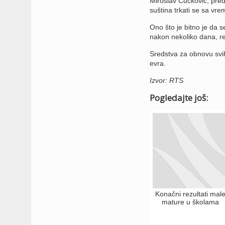
Miroslav Čučković, preds
suština trkati se sa vre
Ono što je bitno je da 
nakon nekoliko dana, re
Sredstva za obnovu svih 
evra.
Izvor: RTS
Pogledajte još:
Konačni rezultati mal
mature u školama