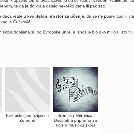
ednik opštine Obrenovac izjavio je da su radovi izvedeni kvalitetno i da
menom, te da je do kraja ostalo nekoliko dana ili pak sati.
se deca vrate u
kvalitetan prostor za učenje
, da se ne pojavi buđ ili vl
kao je Čučković.
škola dobijena su od Evropske unije, a iznos je bio oko milion i sto hil
e
Evropski gimnazijalci u
Sremska Mitrovica:
Zemunu
Besplatna priprema za
upis u muzičku školu