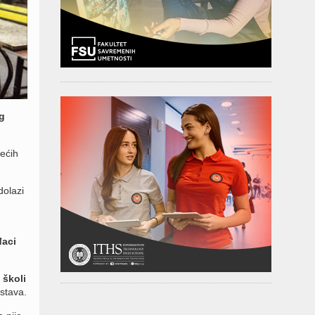
g
dećih
dolazi
aci
 školi
dstava.