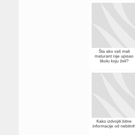
Šta ako vaš mali
maturant nije upisao
školu koju želi?
Kako izdvojiti bitne
informacije od nebitni