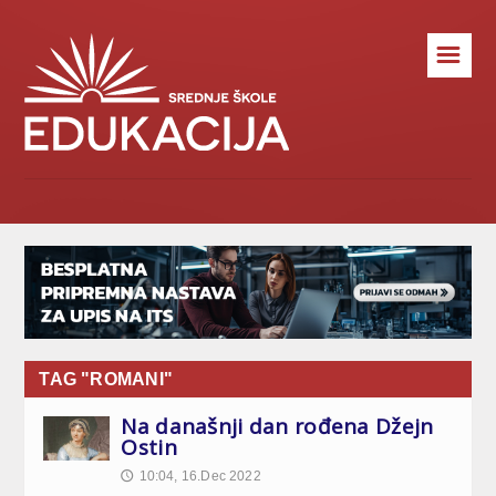
☰
TAG "ROMANI"
Na današnji dan rođena Džejn
Ostin
10:04, 16.Dec 2022
🕔