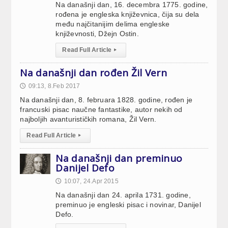
Na današnji dan, 16. decembra 1775. godine,
rođena je engleska književnica, čija su dela
među najčitanijim delima engleske
književnosti, Džejn Ostin.
Read Full Article
▸
Na današnji dan rođen Žil Vern
09:13, 8.Feb 2017
🕔
Na današnji dan, 8. februara 1828. godine, rođen je
francuski pisac naučne fantastike, autor nekih od
najboljih avanturističkih romana, Žil Vern.
Read Full Article
▸
Na današnji dan preminuo
Danijel Defo
10:07, 24.Apr 2015
🕔
Na današnji dan 24. aprila 1731. godine,
preminuo je engleski pisac i novinar, Danijel
Defo.