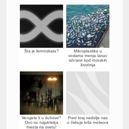
Šta je lemniskata?
Mikroplastika u
vodama menja lanac
ishrane kod morskih
životinja
Verujete li u duhove?
Pred kraj nedelje nas
Ovo su najukletija
o čekuje kiša meteora
mesta na svetu!