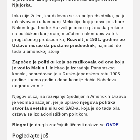
Njujorka.
Iako nije želeo, kandidovao se za potpredsednika, pa je
učestvovao i u kampanji Mekinlija, koji je osvojio izbore.
Nakon toga Teodor Ruzvelt je imao u planu da prekine
sa političkom karijerom, međutim, nakon ubistva tek
proglašenog predsednika,
Ruzvelt je 1901. godine po
Ustavu morao da postane predsednik
, najmlađi do
tada u američkoj istoriji.
Započeo je politiku koja se razlikovala od one koju
je vodio Mekinli.
Inicirao je izgradnju Panamskog
kanala, posredovao je u Rusko-japanskom ratu 1905.
godine i samo godinu dana kasnije dobio Nobelovu
nagradu za mir.
Njegov uticaj na razvijanje Sjedinjenih Američkih Država
je veoma značajan, jer je upravo
njegova politika
stvorila svetsku silu od SAD-a
, koja je do tada bila
država sa izolacionističkom politikom.
Biografije
drugih značajnih ličnosti nalaze se
OVDE
.
Pogledajte još: