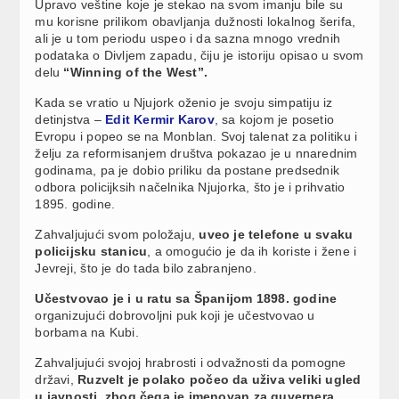
Upravo veštine koje je stekao na svom imanju bile su
mu korisne prilikom obavljanja dužnosti lokalnog šerifa,
ali je u tom periodu uspeo i da sazna mnogo vrednih
podataka o Divljem zapadu, čiju je istoriju opisao u svom
delu
“Winning of the West”.
Kada se vratio u Njujork oženio je svoju simpatiju iz
detinjstva –
Edit Kermir Karov
, sa kojom je posetio
Evropu i popeo se na Monblan. Svoj talenat za politiku i
želju za reformisanjem društva pokazao je u nnarednim
godinama, pa je dobio priliku da postane predsednik
odbora policijksih načelnika Njujorka, što je i prihvatio
1895. godine.
Zahvaljujući svom položaju,
uveo je telefone u svaku
policijsku stanicu
, a omogućio je da ih koriste i žene i
Jevreji, što je do tada bilo zabranjeno.
Učestvovao je i u ratu sa Španijom 1898. godine
organizujući dobrovoljni puk koji je učestvovao u
borbama na Kubi.
Zahvaljujući svojoj hrabrosti i odvažnosti da pomogne
državi,
Ruzvelt je polako počeo da uživa veliki ugled
u javnosti, zbog čega je imenovan za guvernera