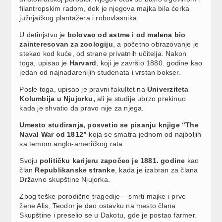
filantropskim radom, dok je njegova majka bila ćerka
južnjačkog plantažera i robovlasnika.
U detinjstvu je
bolovao od astme i od malena bio
zainteresovan za zoologiju
, a početno obrazovanje je
stekao kod kuće, od strane privatnih učitelja. Nakon
toga, upisao je
Harvard
, koji je završio 1880. godine kao
jedan od najnadarenijih studenata i vrstan bokser.
Posle toga, upisao je pravni fakultet na
Univerziteta
Kolumbija u Njujorku,
ali je studije ubrzo prekinuo
kada je shvatio da pravo nije za njega.
Umesto studiranja, posvetio se pisanju knjige “The
Naval War od 1812”
koja se smatra jednom od najboljih
sa temom anglo-američkog rata.
Svoju
političku karijeru započeo je 1881. godine
kao
član
Republikanske stranke
, kada je izabran za člana
Državne skupštine Njujorka.
Zbog teške porodične tragedije – smrti majke i prve
žene Alis, Teodor je dao ostavku na mesto člana
Skupštine i preselio se u Dakotu, gde je postao farmer.