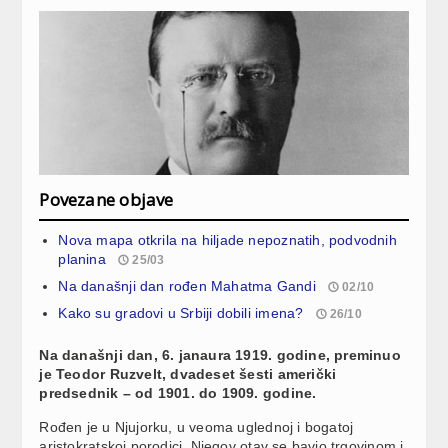
Povezane objave
Nova mapa otkrila na hiljade nepoznatih, podvodnih
planina
25/03
Na današnji dan rođen Mahatma Gandi
02/10
Kako su gradovi u Srbiji dobili imena?
26/10
Na današnji dan, 6. janaura 1919. godine, preminuo
je Teodor Ruzvelt, dvadeset šesti američki
predsednik – od 1901. do 1909. godine.
Rođen je u Njujorku, u veoma uglednoj i bogatoj
aristokratskoj porodici. Njegov otav se bavio trgovinom i