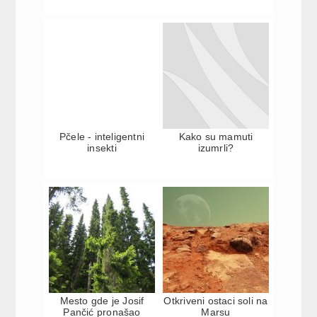
Pčele - inteligentni
Kako su mamuti
insekti
izumrli?
Mesto gde je Josif
Otkriveni ostaci soli na
Pančić pronašao
Marsu