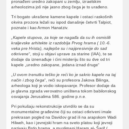
pronađeni uredno zakopani u zemlju, izraelskim
arheolozima još nije jasno zbog čega je to urađeno.
Tri bogato ukrašene kamene kapele i ostaci raskošnih
okvira prozora ležali su ispod današnje četvrti Talpiot,
poznate i kao Armon Hanatziv.
„Kapele stupova, za koje se nagađa da su ih osmislili
kraljevske arhitekte iz razdoblja Prvog hrama ( 10.-6.
veka pre Hrista), najlepše su i najipresivnije do sad
otkrivene“,
stoji u objavi uprave za starine (IAA), te se
dodaje da iznenađuje i ćini misteriju što su dve od tri
kapele „uredno zakopane, jedana iznad druge“
„
U ovom trenutku teško je reći ko je sakrio kapele na taj
način i zbog čega
“, reči su profesora Jakova Bilinga,
arheologa koji je vodio iskopavanje. Profesor dodaje da
je glavna zgrada verovatno uništena tokom babilonskog
osvajanja Jerusalima 586. godine p.n.e.
Pri pokušaju rekonstrukcije utvrdilo se da su
monumentalne građevine čiji su ostaci otkriveni imale
prekrasan pogled na Davidov grad ili na arapskom Wadi
Hilweh, kao i jevrejski hram na sveto platou koji jevreji
nazivaju Brdo hrama, a muslimani Haram al- Šarif (