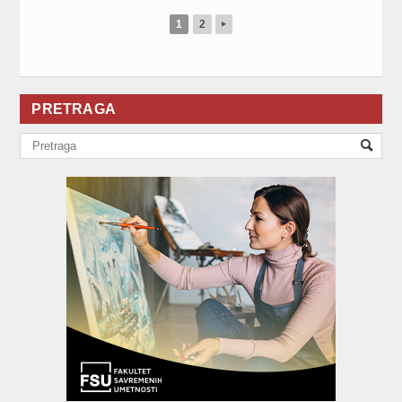
1
2
▸
PRETRAGA