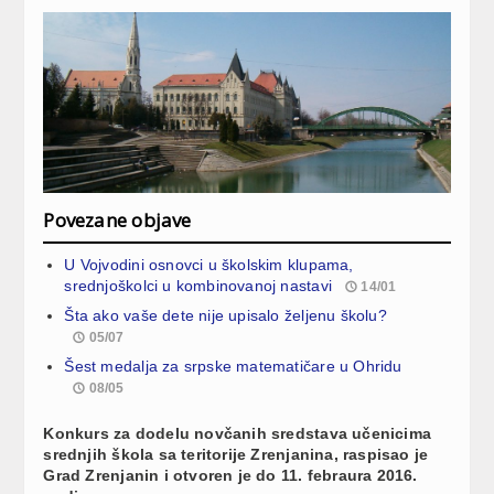
Povezane objave
U Vojvodini osnovci u školskim klupama,
srednjoškolci u kombinovanoj nastavi
14/01
Šta ako vaše dete nije upisalo željenu školu?
05/07
Šest medalja za srpske matematičare u Ohridu
08/05
Konkurs za dodelu novčanih sredstava učenicima
srednjih škola sa teritorije Zrenjanina, raspisao je
Grad Zrenjanin i otvoren je do 11. febraura 2016.