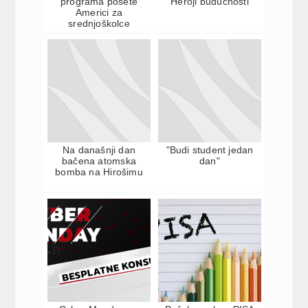
programa posete
"Heroji budućnosti"
Americi za
srednjoškolce
Na današnji dan
"Budi student jedan
bačena atomska
dan"
bomba na Hirošimu