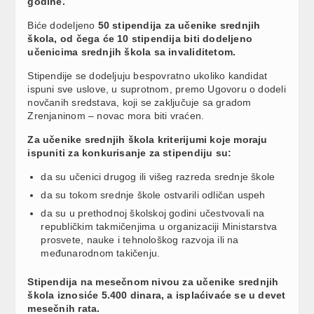
godine.
Biće dodeljeno
50 stipendija za učenike srednjih
škola, od čega će 10 stipendija biti dodeljeno
učenicima srednjih škola sa invaliditetom.
Stipendije se dodeljuju bespovratno ukoliko kandidat
ispuni sve uslove, u suprotnom, premo Ugovoru o dodeli
novčanih sredstava, koji se zaključuje sa gradom
Zrenjaninom – novac mora biti vraćen.
Za učenike srednjih škola kriterijumi koje moraju
ispuniti za konkurisanje za stipendiju su:
da su učenici drugog ili višeg razreda srednje škole
da su tokom srednje škole ostvarili odličan uspeh
da su u prethodnoj školskoj godini učestvovali na
republičkim takmičenjima u organizaciji Ministarstva
prosvete, nauke i tehnološkog razvoja ili na
međunarodnom takičenju.
Stipendija na mesečnom nivou za učenike srednjih
škola iznosiće 5.400 dinara, a isplaćivaće se u devet
mesečnih rata.