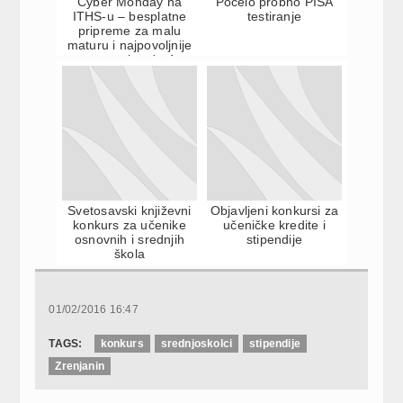
Cyber Monday na
Počelo probno PISA
ITHS-u – besplatne
testiranje
pripreme za malu
maturu i najpovoljnije
cene upisa do 4.
Decembra...
Svetosavski književni
Objavljeni konkursi za
konkurs za učenike
učeničke kredite i
osnovnih i srednjih
stipendije
škola
01/02/2016 16:47
TAGS:
konkurs
srednjoskolci
stipendije
Zrenjanin