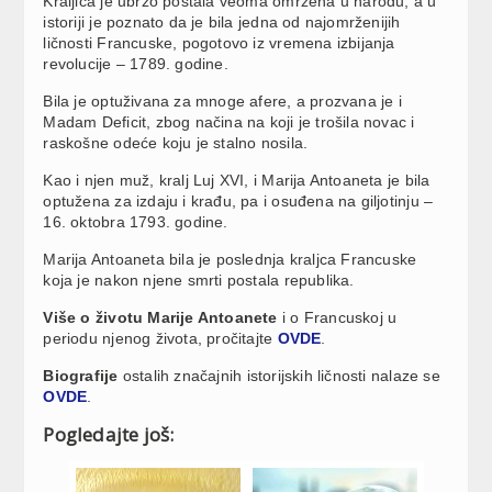
Kraljica je ubrzo postala veoma omržena u narodu, a u
istoriji je poznato da je bila jedna od najomrženijih
ličnosti Francuske, pogotovo iz vremena izbijanja
revolucije – 1789. godine.
Bila je optuživana za mnoge afere, a prozvana je i
Madam Deficit, zbog načina na koji je trošila novac i
raskošne odeće koju je stalno nosila.
Kao i njen muž, kralj Luj XVI, i Marija Antoaneta je bila
optužena za izdaju i krađu, pa i osuđena na giljotinju –
16. oktobra 1793. godine.
Marija Antoaneta bila je poslednja kraljca Francuske
koja je nakon njene smrti postala republika.
Više o životu Marije Antoanete
i o Francuskoj u
periodu njenog života, pročitajte
OVDE
.
Biografije
ostalih značajnih istorijskih ličnosti nalaze se
OVDE
.
Pogledajte još: