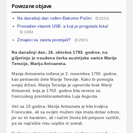
Povezane objave
Na današnji dan rođen Đakomo Pučini
22/12
Pronađen vlasnik USB- a koji je progutala foka!
13/02
Zmajevi su zaista postojali?
29/11
Na današnji dan, 16. oktobra 1793. godine, na
giljotinju je osuđena ćerka austrijske carice Marije
Terezije, Marija Antoaneta.
Marija Antoaneta rođena je 2. novembra 1755. godine,
kao petnaesto dete Marije Terezije. Kako bi pomogla
svojoj državi, Marija Terezija je ugovorila brak Mariji
Antoaneti, koja je 1763. godine bila verena za
francuskog prestolonaslednika Luja Augusta.
Već sa 19 godina, Marija Antoaneta je bila kraljica
Francuske, ali sa svojim mužem nije imala dobar odnos,
jer su im karakteri, ali i načini života bili potpuno različiti,
pa se najčešće nisu uopšte ni sretali.