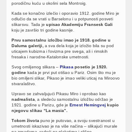
porodičnu kuću u okolini sela Montroig.
Kada se konačno izlečio i oporavio 1912. godine Miro je
odlučio da se vrati u Barselonu i u potpunosti posveti
slikarsvu. Tada je
upisao Akademiju Fransesk Gali
koju je završio tri godine kasnije.
Prvu samostalnu izložbu imao je 1918. godine u
Daluma galeriji,
a sva dela koja je izložio bila su pod
uticajem kubizma i fovizma pre svega, ali i rimskih
fresaka i narodne-Katalonske umetnosti.
Svog omiljenog slikara –
Pikasa
posetio je 1920.
godine
kada je prvi put otišao u Pariz. Osim što mu je
bio omiljeni slikar, Pikaso je imao veliki uticaj na Miroovo
stvaralaštvo.
Upravo se zahvaljujući Pikasu Miro i oprobao kao
nadrealista
, a sledeću samostalnu izložbu održao je
1921. godine u Parizu, gde je
Ernest Hemingvej
kupio
njegovu slikau “La masia”.
Tokom života
puno je putovao, a svoju svestranost u
umetnosti iskazivao je na više načina – slikajući murale
na zgradama, radeći na plakatima i slično.