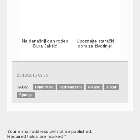
Na današnji dan rođen
Upoznajte starački
Đura Jakšić
dom za životinje!
25/12/2016 09:35
TAGS:
Huan Miro
nadrealizam
Pikaso
slikar
Španija
Your e-mail address will not be published.
Required fields are marked
*