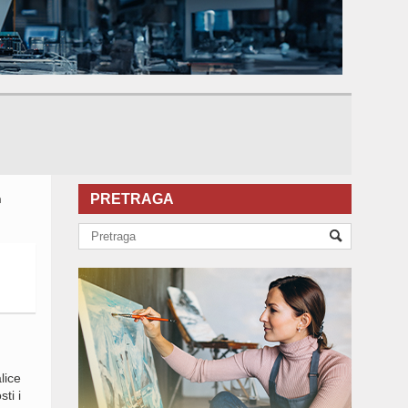
n
PRETRAGA
lice
ti i