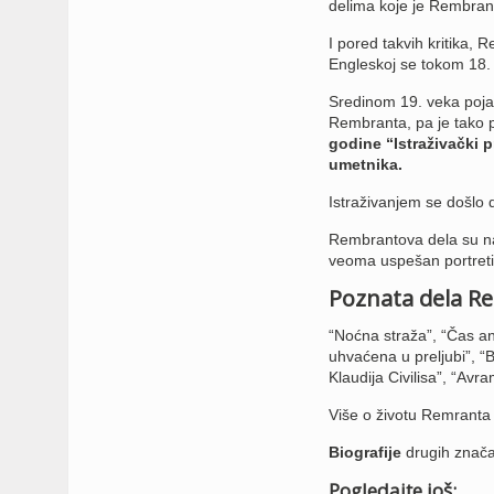
delima koje je Rembran
I pored takvih kritika, 
Engleskoj se tokom 18. v
Sredinom 19. veka pojavi
Rembranta, pa je tako p
godine “Istraživački p
umetnika.
Istraživanjem se došlo 
Rembrantova dela su na
veoma uspešan portreti
Poznata dela R
“Noćna straža”, “Čas an
uhvaćena u preljubi”, “
Klaudija Civilisa”, “Avra
Više o životu Remranta 
Biografije
drugih značaj
Pogledajte još: