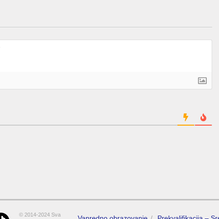
© 2014-2024 Sva
Vanredno obrazovanje
Prekvalifikacija – S