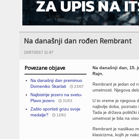
Na današnji dan rođen Rembrant
15/07/2017 11:47
Povezane objave
Na današnji dan, 15. 
Rajn.
Na današnji dan preminuo
Rembrant je jedan od najz
Domeniko Skarlati
23/07
umetnosti. Njegova dela
Najbistrije jezero na svetu-
Plavo jezero
U to vreme je njegova d
31/03
najbolje doba, poznato 
Zašto sportisti grizu svoje
Tada je država politički
medalje?
12/02
umetnost je bila na vis
Rembrant je naslikao mno
klasicizma, kojih je nak