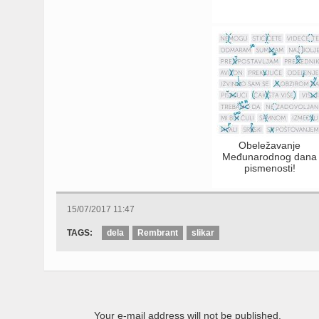
Obeležavanje
Međunarodnog dana
pismenosti!
15/07/2017 11:47
TAGS:
dela
Rembrant
slikar
Your e-mail address will not be published.