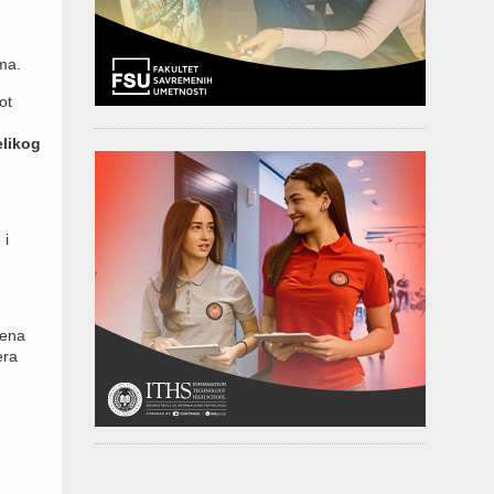
ima.
ot
elikog
 i
Žena
era