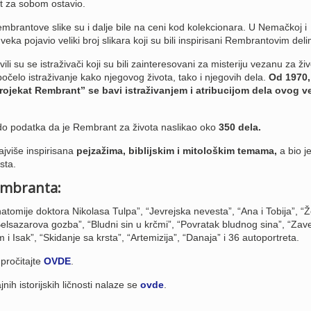
t za sobom ostavio.
Rembrantove slike su i dalje bile na ceni kod kolekcionara. U Nemačkoj i
eka pojavio veliki broj slikara koji su bili inspirisani Rembrantovim del
li su se istraživači koji su bili zainteresovani za misteriju vezanu za živ
očelo istraživanje kako njegovog života, tako i njegovih dela.
Od 1970,
rojekat Rembrant” se bavi istraživanjem i atribucijom dela ovog v
do podatka da je Rembrant za života naslikao oko
350 dela.
jviše inspirisana
pejzažima, biblijskim i mitološkim temama,
a bio je
sta.
embranta:
atomije doktora Nikolasa Tulpa”, “Jevrejska nevesta”, “Ana i Tobija”, “
Belsazarova gozba”, “Bludni sin u krčmi”, “Povratak bludnog sina”, “Zav
m i Isak”, “Skidanje sa krsta”, “Artemizija”, “Danaja” i 36 autoportreta.
pročitajte
OVDE
.
nih istorijskih ličnosti nalaze se
ovde
.