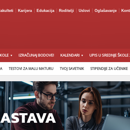
akulteti
Karijera
Edukacija
Roditelji
Uslovi
Oglašavanje
Kont
ŠKOLE
IZRAČUNAJ BODOVE!
KALENDARI
UPIS U SREDNJE ŠKOLE 
NA
TESTOVI ZA MALU MATURU
TVOJ SAVETNIK
STIPENDIJE ZA UČENIKE