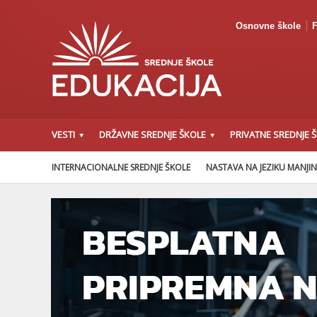
Osnovne škole
F
VESTI
DRŽAVNE SREDNJE ŠKOLE
PRIVATNE SREDNJE 
INTERNACIONALNE SREDNJE ŠKOLE
NASTAVA NA JEZIKU MANJI