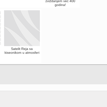
zviždanjem već 400
godina!
Satelit Reja sa
kiseonikom u atmosferi