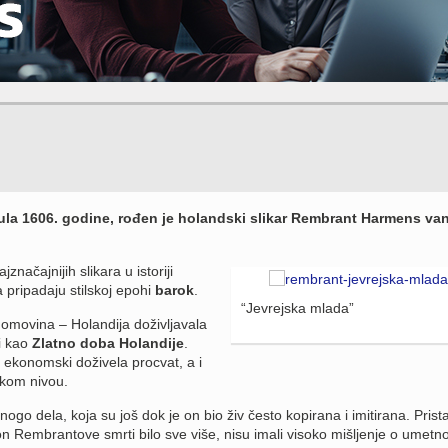
jula 1606. godine, rođen je holandski slikar Rembrant Harmens va
načajnijih slikara u istoriji
 pripadaju stilskoj epohi
barok
.
“Jevrejska mlada”
omovina – Holandija doživljavala
i kao
Zlatno doba Holandije
.
 i ekonomski doživela procvat, a i
okom nivou.
go dela, koja su još dok je on bio živ često kopirana i imitirana. Prista
on Rembrantove smrti bilo sve više, nisu imali visoko mišljenje o umetnos