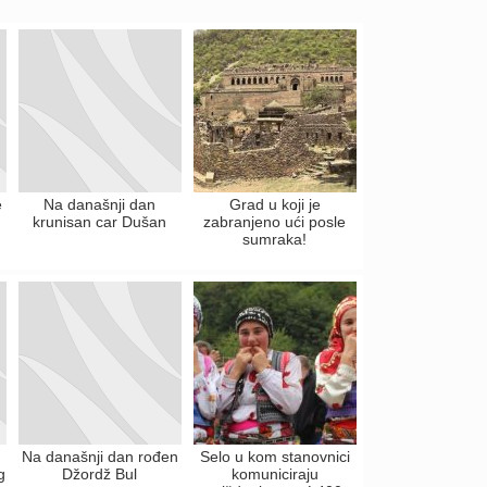
e
Na današnji dan
Grad u koji je
krunisan car Dušan
zabranjeno ući posle
sumraka!
Na današnji dan rođen
Selo u kom stanovnici
g
Džordž Bul
komuniciraju