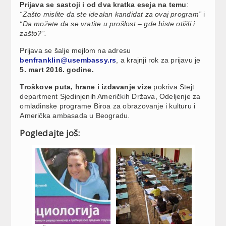
Prijava se sastoji i od dva kratka eseja na temu
:
“Zašto mislite da ste idealan kandidat za ovaj program”
i
“Da možete da se vratite u prošlost – gde biste otišli i
zašto?”.
Prijava se šalje mejlom na adresu
benfranklin@usembassy.rs
, a krajnji rok za prijavu je
5. mart 2016. godine.
Troškove puta, hrane i izdavanje vize
pokriva Stejt
department Sjedinjenih Američkih Država, Odeljenje za
omladinske programe Biroa za obrazovanje i kulturu i
Američka ambasada u Beogradu.
Pogledajte još: