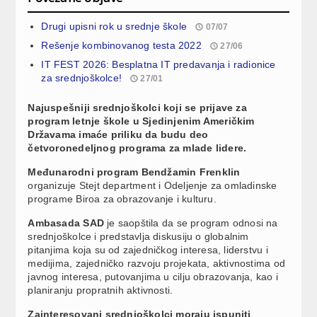
Drugi upisni rok u srednje škole
07/07
Rešenje kombinovanog testa 2022
27/06
IT FEST 2026: Besplatna IT predavanja i radionice
za srednjoškolce!
27/01
Najuspešniji srednjoškolci koji se prijave za
program letnje škole u Sjedinjenim Američkim
Državama imaće priliku da budu deo
četvoronedeljnog programa za mlade lidere.
Međunarodni program Bendžamin Frenklin
organizuje Stejt department i Odeljenje za omladinske
programe Biroa za obrazovanje i kulturu.
Ambasada SAD
je saopštila da se program odnosi na
srednjoškolce i predstavlja diskusiju o globalnim
pitanjima koja su od zajedničkog interesa, liderstvu i
medijima, zajedničko razvoju projekata, aktivnostima od
javnog interesa, putovanjima u cilju obrazovanja, kao i
planiranju propratnih aktivnosti.
Zainteresovani srednjoškolci moraju ispuniti