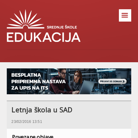
☰
Letnja škola u SAD
23/02/2016 13:51
Povezane objave