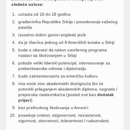
sledeće uslove:
uzrasta od 16 do 18 godina
građanin/ka Republike Srbije i posedovanje važećeg
pasoša
izuzetno dobro govori engleski jezik
da je član/ica jednog od 8 Američkih kutaka u Srbiji
bude u obavezi da nakon završenog programa
nastavi sa školovanjem u Srbiji
pokaže veliki liderski potencijal, interesovanje za
prekookeanske odnose i diplomatiju
bude zainteresovan/a za američku kulturu
ima visok nivo akademskih dostignuća što će
potvrditi prilaganjem akademskih diploma, nagrada i
preporuka nastavnika/ca (poslati sve kao
dodatak
prijavi
)
bez prethodnog školovanja u Americi
poseduje zrelost, odgovornost, nezavisnost,
sigurnost, otvorenost, tolerantnost i radoznalost.