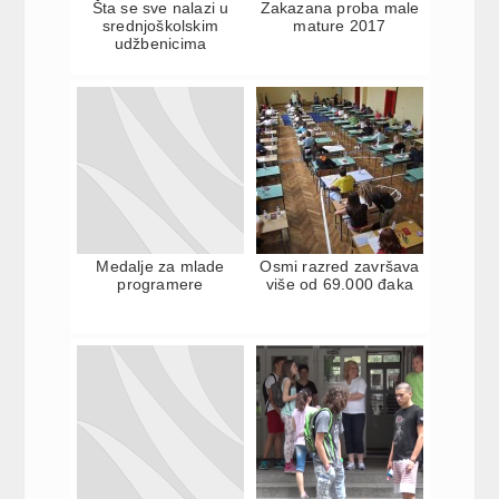
Šta se sve nalazi u
Zakazana proba male
srednjoškolskim
mature 2017
udžbenicima
Medalje za mlade
Osmi razred završava
programere
više od 69.000 đaka