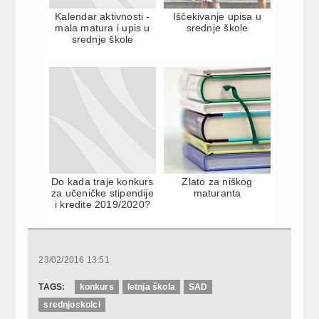
Kalendar aktivnosti -
Iščekivanje upisa u
mala matura i upis u
srednje škole
srednje škole
Do kada traje konkurs
Zlato za niškog
za učeničke stipendije
maturanta
i kredite 2019/2020?
23/02/2016 13:51
TAGS:
konkurs
letnja škola
SAD
srednjoskolci