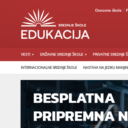
Osnovne škole
F
VESTI
DRŽAVNE SREDNJE ŠKOLE
PRIVATNE SREDNJE 
INTERNACIONALNE SREDNJE ŠKOLE
NASTAVA NA JEZIKU MANJI