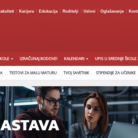
akulteti
Karijera
Edukacija
Roditelji
Uslovi
Oglašavanje
Kont
ŠKOLE
IZRAČUNAJ BODOVE!
KALENDARI
UPIS U SREDNJE ŠKOLE 
NA
TESTOVI ZA MALU MATURU
TVOJ SAVETNIK
STIPENDIJE ZA UČENIKE