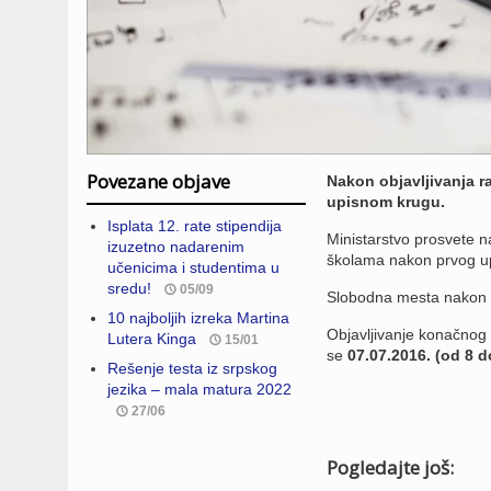
Povezane objave
Nakon objavljivanja 
upisnom krugu.
Isplata 12. rate stipendija
Ministarstvo prosvete n
izuzetno nadarenim
školama nakon prvog u
učenicima i studentima u
sredu!
05/09
Slobodna mesta nakon 
10 najboljih izreka Martina
Objavljivanje konačno
Lutera Kinga
15/01
se
07.07.2016. (od 8 
Rešenje testa iz srpskog
jezika – mala matura 2022
27/06
Pogledajte još: