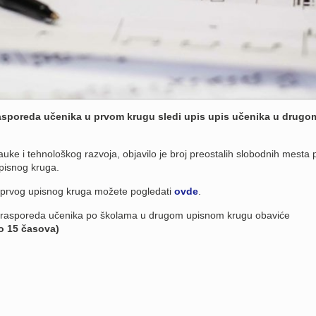
rasporeda učenika u prvom krugu sledi upis upis učenika u drugo
auke i tehnološkog razvoja, objavilo je broj preostalih slobodnih mesta 
pisnog kruga.
prvog upisnog kruga možete pogledati
ovde
.
g rasporeda učenika po školama u drugom upisnom krugu obaviće
do 15 časova)