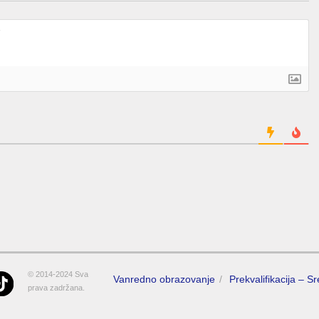
© 2014-2024 Sva
Vanredno obrazovanje
Prekvalifikacija – S
prava zadržana.