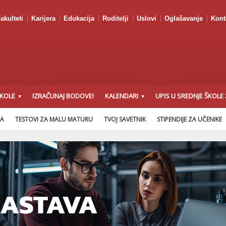
akulteti
Karijera
Edukacija
Roditelji
Uslovi
Oglašavanje
Kont
ŠKOLE
IZRAČUNAJ BODOVE!
KALENDARI
UPIS U SREDNJE ŠKOLE 
NA
TESTOVI ZA MALU MATURU
TVOJ SAVETNIK
STIPENDIJE ZA UČENIKE