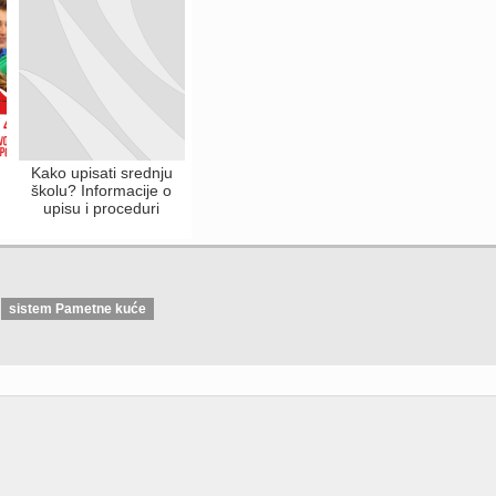
FSU
Kako upisati srednju
!
školu? Informacije o
upisu i proceduri
sistem Pametne kuće