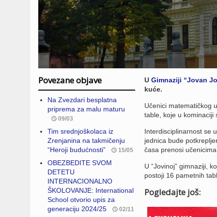
Povezane objave
U
Gimnaziji “Jovan J
kuće.
Na Zvezdari besplatna
Učenici matematičkog us
priprema za malu maturu
table, koje u kominaciji
09/03
Tim srednjoškolaca iz
Interdisciplinarnost se 
Zrenjanina na takmičenju
jednica bude potkreplje
“Heroji budućnosti”
časa prenosi učenicima 
15/05
OBEZBEDITE SVOM
U “Jovinoj” gimnaziji, 
DETETU
postoji 16 pametnih tab
INTERNACIONALNO
ŠKOLOVANJE: International
Pogledajte još:
School otvorio upis za
generaciju 2024/25
02/11