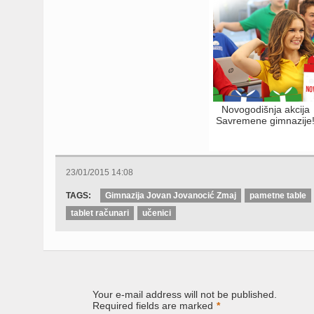
Novogodišnja akcija
Savremene gimnazije
23/01/2015 14:08
TAGS:
Gimnazija Jovan Jovanocić Zmaj
pametne table
tablet računari
učenici
Your e-mail address will not be published.
Required fields are marked
*