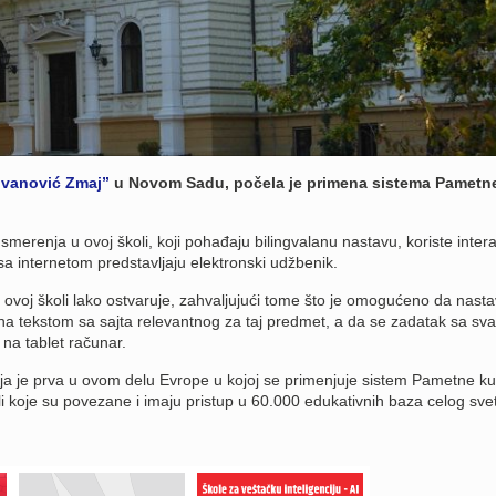
ovanović Zmaj”
u Novom Sadu, počela je primena sistema Pametn
merenja u ovoj školi, koji pohađaju bilingvalanu nastavu, koriste intera
 sa internetom predstavljaju elektronski udžbenik.
u ovoj školi lako ostvaruje, zahvaljujući tome što je omogućeno da nast
na tekstom sa sajta relevantnog za taj predmet, a da se zadatak sa sv
na tablet računar.
koja je prva u ovom delu Evrope u kojoj se primenjuje sistem Pametne ku
li koje su povezane i imaju pristup u 60.000 edukativnih baza celog sve