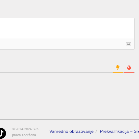
© 2014-2024 Sva
Vanredno obrazovanje
Prekvalifikacija – S
prava zadržana.