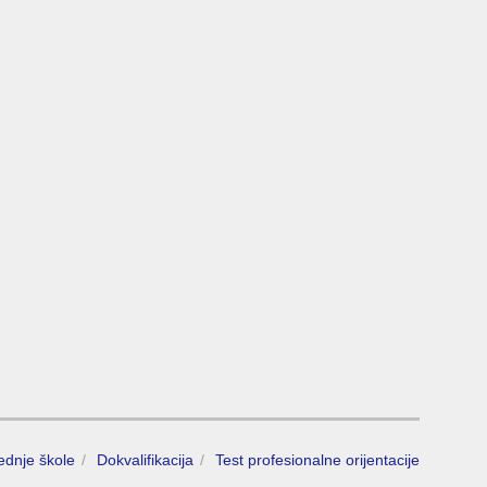
rednje škole
Dokvalifikacija
Test profesionalne orijentacije