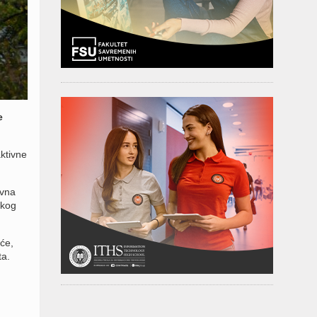
e
ktivne
avna
akog
će,
ta.