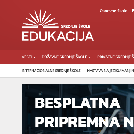
Osnovne škole
F
VESTI
DRŽAVNE SREDNJE ŠKOLE
PRIVATNE SREDNJE 
INTERNACIONALNE SREDNJE ŠKOLE
NASTAVA NA JEZIKU MANJI