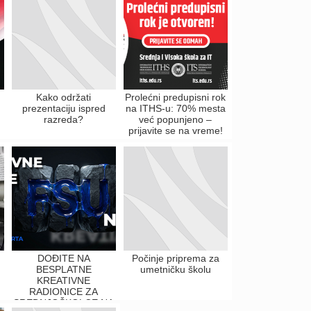
Kako održati
Prolećni predupisni rok
prezentaciju ispred
na ITHS-u: 70% mesta
razreda?
već popunjeno –
prijavite se na vreme!
DOĐITE NA
Počinje priprema za
BESPLATNE
umetničku školu
KREATIVNE
RADIONICE ZA
SREDNJOŠKOLCE NA