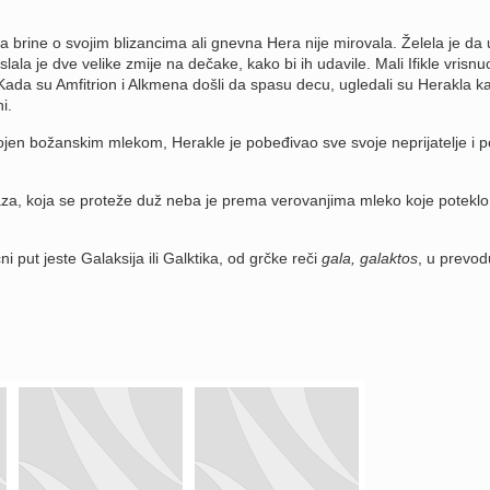
 brine o svojim blizancima ali gnevna Hera nije mirovala. Želela je da u
lala je dve velike zmije na dečake, kako bi ih udavile. Mali Ifikle vrisnu
 Kada su Amfitrion i Alkmena došli da spasu decu, ugledali su Herakla k
i.
en božanskim mlekom, Herakle je pobeđivao sve svoje neprijatelje i p
taza, koja se proteže duž neba je prema verovanjima mleko koje poteklo 
i put jeste Galaksija ili Galktika, od grčke reči
gala, galaktos
, u prevod