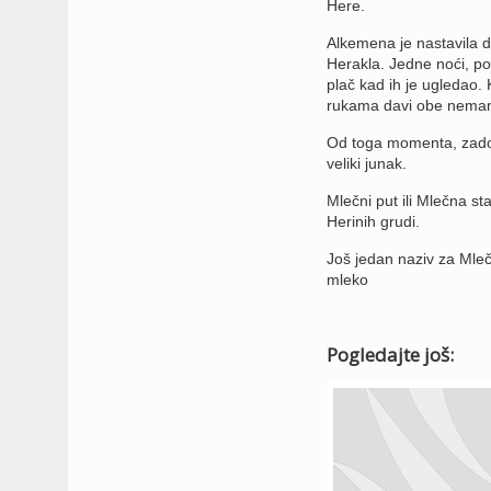
Here.
Alkemena je nastavila da
Herakla. Jedne noći, pos
plač kad ih je ugledao.
rukama davi obe neman
Od toga momenta, zadoj
veliki junak.
Mlečni put ili Mlečna s
Herinih grudi.
Još jedan naziv za Mlečn
mleko
Pogledajte još: