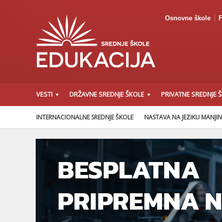
Osnovne škole
F
VESTI
DRŽAVNE SREDNJE ŠKOLE
PRIVATNE SREDNJE 
INTERNACIONALNE SREDNJE ŠKOLE
NASTAVA NA JEZIKU MANJI