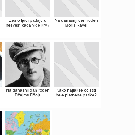
Zašto ljudi padaju u
Na današnji dan rođen
nesvest kada vide krv?
Moris Ravel
Na današnji dan rođen
Kako najlakše očistiti
Džejms Džojs
bele platnene patike?