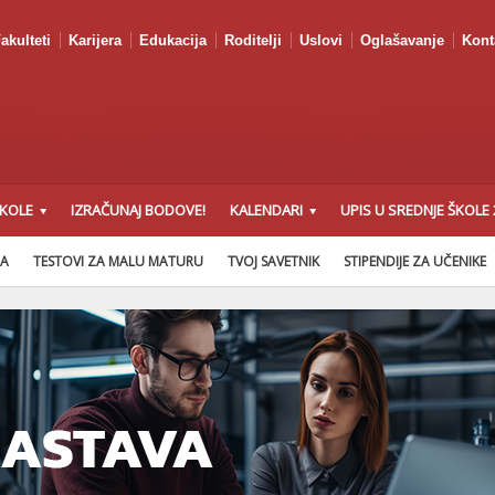
akulteti
Karijera
Edukacija
Roditelji
Uslovi
Oglašavanje
Kont
ŠKOLE
IZRAČUNAJ BODOVE!
KALENDARI
UPIS U SREDNJE ŠKOLE 
NA
TESTOVI ZA MALU MATURU
TVOJ SAVETNIK
STIPENDIJE ZA UČENIKE