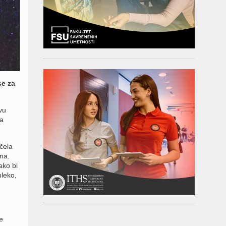
se za
vu
a
čela
na.
ako bi
mleko,
e