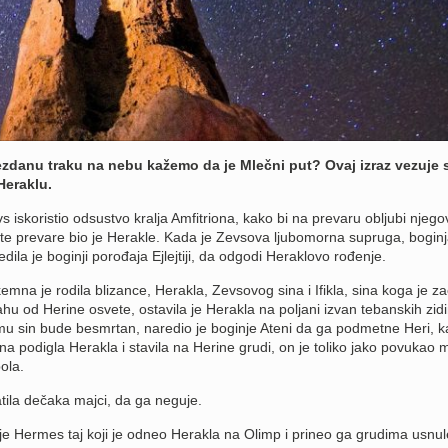
ezdanu traku na nebu kažemo da je Mlečni put? Ovaj izraz vezuje 
Heraklu.
 iskoristio odsustvo kralja Amfitriona, kako bi na prevaru obljubi njego
te prevare bio je Herakle. Kada je Zevsova ljubomorna supruga, boginj
dila je boginji porođaja Ejlejtiji, da odgodi Heraklovo rođenje.
mna je rodila blizance, Herakla, Zevsovog sina i Ifikla, sina koga je za
hu od Herine osvete, ostavila je Herakla na poljani izvan tebanskih zidi
u sin bude besmrtan, naredio je boginje Ateni da ga podmetne Heri, k
na podigla Herakla i stavila na Herine grudi, on je toliko jako povukao 
ola.
tila dečaka majci, da ga neguje.
 je Hermes taj koji je odneo Herakla na Olimp i prineo ga grudima usnul