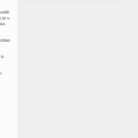
ništi
o je u
ako
ostao
iz
u