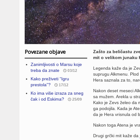
Povezane objave
Zašto za beličastu zv
mit o velikom junaku 
Zanimljivosti o Marsu koje
Legenda kaže da je Zevs
treba da znate
03/12
suprugu Alkmenu. Plod 
Kako preživeti “Igru
Hera saznala za to, nare
prestola”?
17/12
Nakon deset meseci Alke
Ko ima više izraza za sneg
sa mužem. Arekla u stra
čak i od Eskima?
25/09
Kako je Zevs želeo da m
ga podojila. Kada je Ate
da je Hera vrisnula od b
Nakon toga Atena je vra
Drugi grčki mit kaže da