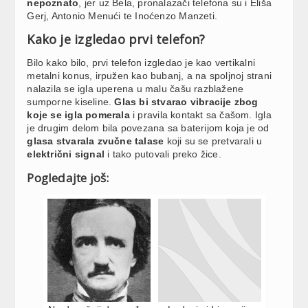
nepoznato
, jer uz Bela, pronalazači telefona su i Eliša
Gerj, Antonio Menući te Inoćenzo Manzeti.
Kako je izgledao prvi telefon?
Bilo kako bilo, prvi telefon izgledao je kao vertikalni
metalni konus, irpužen kao bubanj, a na spoljnoj strani
nalazila se igla uperena u malu čašu razblažene
sumporne kiseline.
Glas bi stvarao vibracije zbog
koje se igla pomerala
i pravila kontakt sa čašom. Igla
je drugim delom bila povezana sa baterijom koja je od
glasa stvarala zvučne talase
koji su se pretvarali u
električni signal
i tako putovali preko žice.
Pogledajte još: