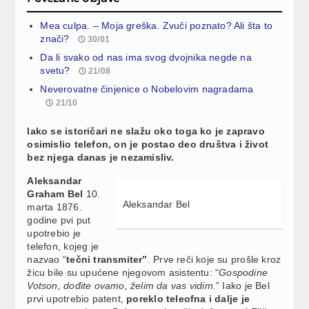
Mea culpa. – Moja greška. Zvuči poznato? Ali šta to
znači?
30/01
Da li svako od nas ima svog dvojnika negde na
svetu?
21/08
Neverovatne činjenice o Nobelovim nagradama
21/10
Iako se istoričari ne slažu oko toga ko je zapravo
osimislio telefon, on je postao deo društva i život
bez njega danas je nezamisliv.
Aleksandar
Graham Bel
10.
Aleksandar Bel
marta 1876.
godine pvi put
upotrebio je
telefon, kojeg je
nazvao “
tečni transmiter”
. Prve reči koje su prošle kroz
žicu bile su upućene njegovom asistentu: “
Gospodine
Votson, dođite ovamo, želim da vas vidim.
” Iako je Bel
prvi upotrebio patent,
poreklo teleofna i dalje je