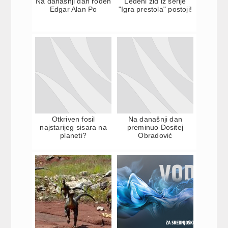
Na današnji dan rođen
Ledeni zid iz serije
Edgar Alan Po
"Igra prestola" postoji!
Otkriven fosil
Na današnji dan
najstarijeg sisara na
preminuo Dositej
planeti?
Obradović