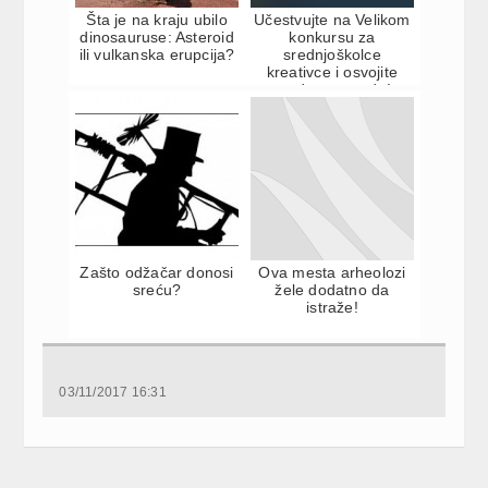
Šta je na kraju ubilo
Učestvujte na Velikom
dinosauruse: Asteroid
konkursu za
ili vulkanska erupcija?
srednjoškolce
kreativce i osvojite
vredne nagrade!
Zašto odžačar donosi
Ova mesta arheolozi
sreću?
žele dodatno da
istraže!
03/11/2017 16:31