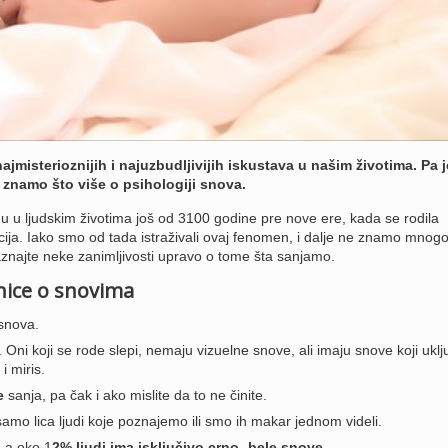
ajmisterioznijih i najuzbudljivijih iskustava u našim životima. Pa j
 znamo što više o psihologiji snova.
gu u ljudskim životima još od 3100 godine pre nove ere, kada se rodila
cija. Iako smo od tada istraživali ovaj fenomen, i dalje ne znamo mnogo
znajte neke zanimljivosti upravo o tome šta sanjamo.
enice o snovima
snova.
 Oni koji se rode slepi, nemaju vizuelne snove, ali imaju snove koji uklj
i miris.
e
sanja, pa čak i ako mislite da to ne činite.
amo lica ljudi koje poznajemo ili smo ih makar jednom videli.
, a oko 1
2% ljudi ima isključivo crno- bele snove
.