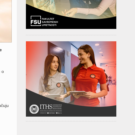
e
 o
učuju