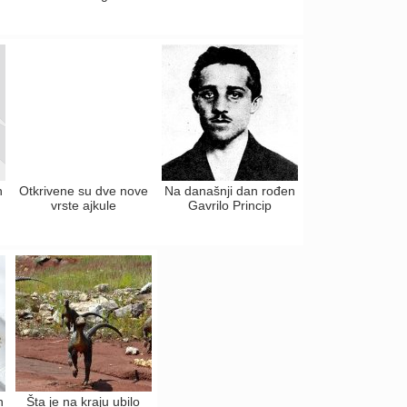
n
Otkrivene su dve nove
Na današnji dan rođen
vrste ajkule
Gavrilo Princip
h
Šta je na kraju ubilo