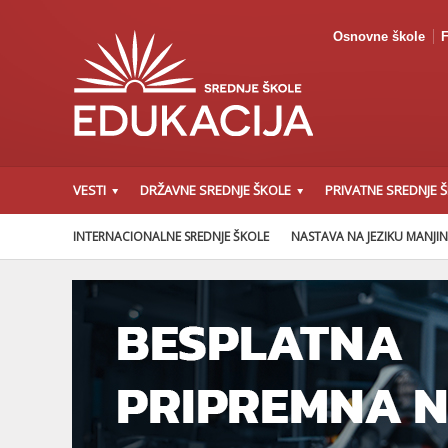
Osnovne škole
F
VESTI
DRŽAVNE SREDNJE ŠKOLE
PRIVATNE SREDNJE 
INTERNACIONALNE SREDNJE ŠKOLE
NASTAVA NA JEZIKU MANJI