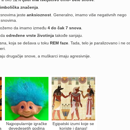
imbolička značenja
.
 snovima jeste
anksioznost
. Generalno, imamo više negativnih nego
u snovima.
 možemo da imamo između
4 do čak 7 snova
.
e da
određene vrste životinja
takođe sanjaju.
a sna, koja se dešava u toku
REM faze
. Tada, telo je paralizovano i ne 
ri.
ju drugačije snove, a muškarci imaju agresivnije.
Najpopularnije igračke
Egipatski izumi koje se
a
devedesetih godina
koriste i danas!