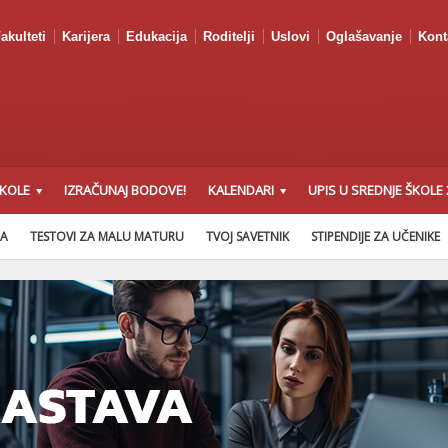
akulteti
Karijera
Edukacija
Roditelji
Uslovi
Oglašavanje
Kont
ŠKOLE
IZRAČUNAJ BODOVE!
KALENDARI
UPIS U SREDNJE ŠKOLE 
NA
TESTOVI ZA MALU MATURU
TVOJ SAVETNIK
STIPENDIJE ZA UČENIKE