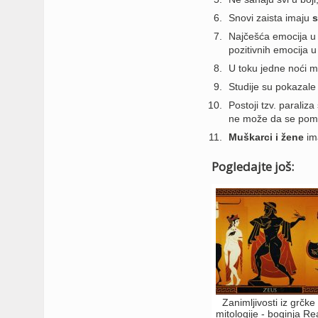
Snovi zaista imaju
s
Najčešća emocija u
pozitivnih emocija 
U toku jedne noći
Studije su pokazal
Postoji tzv. paraliz
ne može da se pome
Muškarci i žene
ima
Pogledajte još:
Zanimljivosti iz grčke
mitologije - boginja Re