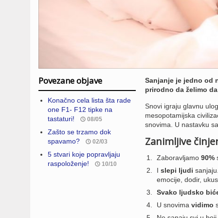
Povezane objave
Sanjanje je jedno od n
prirodno da želimo da
Konačno cela lista šta rade
Snovi igraju glavnu ulo
one F1- F12 tipke na
mesopotamijska civiliza
tastaturi!
08/05
snovima. U nastavku sa
Zašto se trzamo dok
Zanimljive činj
spavamo?
02/03
5 stvari koje popravljaju
Zaboravljamo
90%
raspoloženje!
10/10
I
slepi ljudi
sanjaju.
emocije, dodir, ukus 
Svako ljudsko bić
U snovima
vidimo
s
Ne sanaju svi u boji