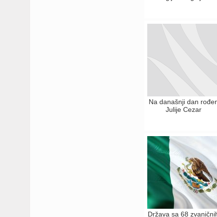
Na današnji dan rođe
Julije Cezar
Država sa 68 zvanični