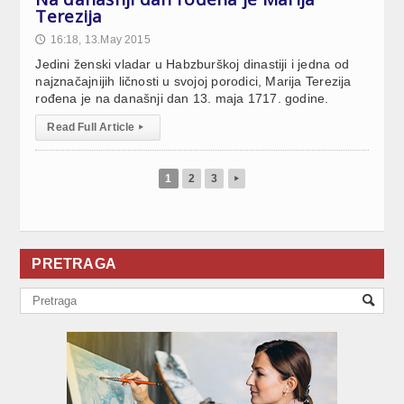
Terezija
16:18, 13.May 2015
🕔
Jedini ženski vladar u Habzburškoj dinastiji i jedna od
najznačajnijih ličnosti u svojoj porodici, Marija Terezija
rođena je na današnji dan 13. maja 1717. godine.
Read Full Article
▸
1
2
3
▸
PRETRAGA