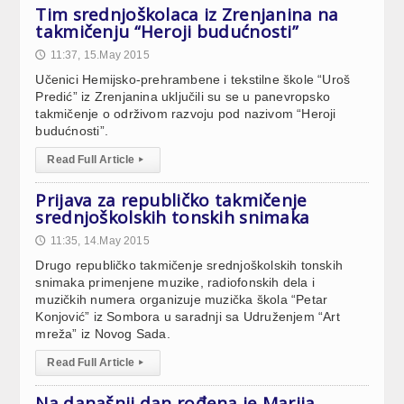
Tim srednjoškolaca iz Zrenjanina na
takmičenju “Heroji budućnosti”
11:37, 15.May 2015
🕔
Učenici Hemijsko-prehrambene i tekstilne škole “Uroš
Predić” iz Zrenjanina uključili su se u panevropsko
takmičenje o održivom razvoju pod nazivom “Heroji
budućnosti”.
Read Full Article
▸
Prijava za republičko takmičenje
srednjoškolskih tonskih snimaka
11:35, 14.May 2015
🕔
Drugo republičko takmičenje srednjoškolskih tonskih
snimaka primenjene muzike, radiofonskih dela i
muzičkih numera organizuje muzička škola “Petar
Konjović” iz Sombora u saradnji sa Udruženjem “Art
mreža” iz Novog Sada.
Read Full Article
▸
Na današnji dan rođena je Marija