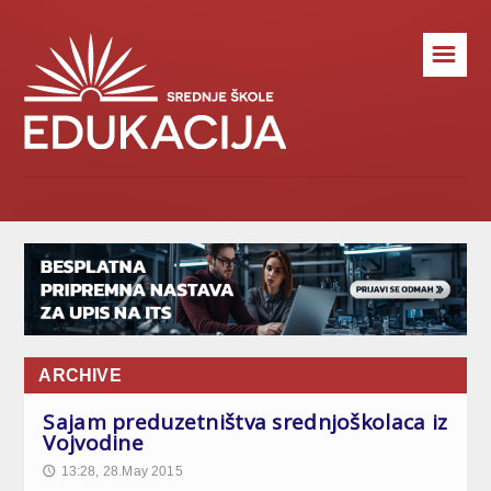
☰
ARCHIVE
Sajam preduzetništva srednjoškolaca iz
Vojvodine
13:28, 28.May 2015
🕔