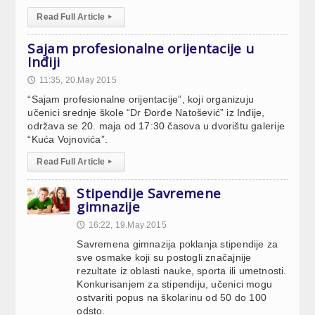
Read Full Article
▸
Sajam profesionalne orijentacije u
Inđiji
11:35, 20.May 2015
🕔
“Sajam profesionalne orijentacije”, koji organizuju
učenici srednje škole “Dr Đorđe Natošević” iz Inđije,
održava se 20. maja od 17:30 časova u dvorištu galerije
“Kuća Vojnovića”.
Read Full Article
▸
Stipendije Savremene
gimnazije
16:22, 19.May 2015
🕔
Savremena gimnazija poklanja stipendije za
sve osmake koji su postogli značajnije
rezultate iz oblasti nauke, sporta ili umetnosti.
Konkurisanjem za stipendiju, učenici mogu
ostvariti popus na školarinu od 50 do 100
odsto.