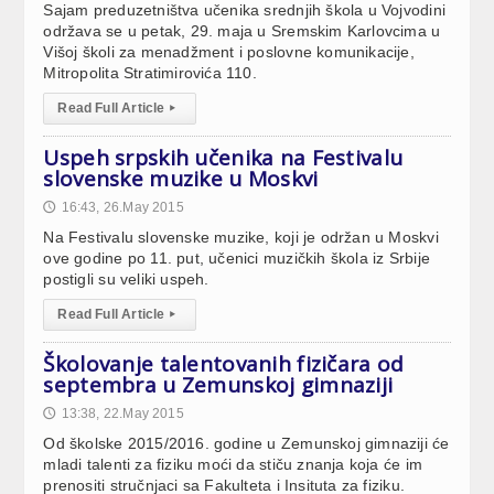
Sajam preduzetništva učenika srednjih škola u Vojvodini
održava se u petak, 29. maja u Sremskim Karlovcima u
Višoj školi za menadžment i poslovne komunikacije,
Mitropolita Stratimirovića 110.
Read Full Article
▸
Uspeh srpskih učenika na Festivalu
slovenske muzike u Moskvi
16:43, 26.May 2015
🕔
Na Festivalu slovenske muzike, koji je održan u Moskvi
ove godine po 11. put, učenici muzičkih škola iz Srbije
postigli su veliki uspeh.
Read Full Article
▸
Školovanje talentovanih fizičara od
septembra u Zemunskoj gimnaziji
13:38, 22.May 2015
🕔
Od školske 2015/2016. godine u Zemunskoj gimnaziji će
mladi talenti za fiziku moći da stiču znanja koja će im
prenositi stručnjaci sa Fakulteta i Insituta za fiziku.