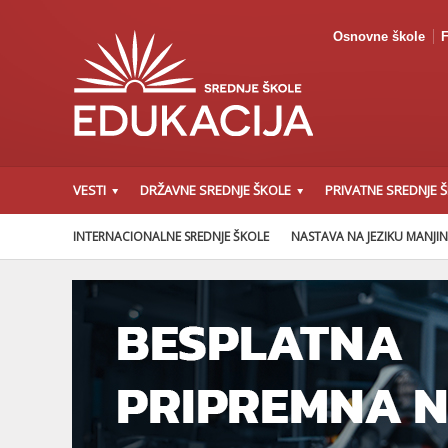
Osnovne škole
F
VESTI
DRŽAVNE SREDNJE ŠKOLE
PRIVATNE SREDNJE 
INTERNACIONALNE SREDNJE ŠKOLE
NASTAVA NA JEZIKU MANJI