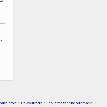
red
ra,
rednje škole
Dokvalifikacija
Test profesionalne orijentacije