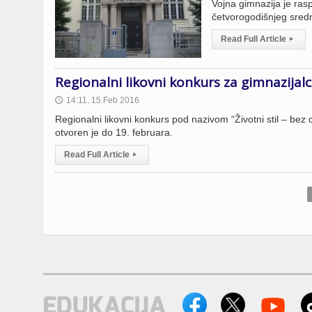
Vojna gimnazija je ras
četvorogodišnjeg sred
Read Full Article
▸
Regionalni likovni konkurs za gimnazijal
14:11, 15.Feb 2016
🕔
Regionalni likovni konkurs pod nazivom “Životni stil – bez 
otvoren je do 19. februara.
Read Full Article
▸