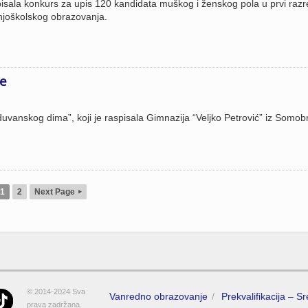
pisala konkurs za upis 120 kandidata muškog i ženskog pola u prvi raz
njoškolskog obrazovanja.
ce
duvanskog dima”, koji je raspisala Gimnazija “Veljko Petrović” iz Somob
1
2
Next Page
▸
© 2014-2024 Sva
Vanredno obrazovanje
Prekvalifikacija – S
prava zadržana.