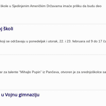
nje škole u Sjedinjenim Američkim Državama imaće priliku da budu deo
j školi
koji se održavaju u ponedeljak i utorak, 22. i 23. februara od 9 do 17 č
ntar za talente “Mihajlo Pupin” iz Pančeva, otvoren je za srednjoškolce s
 u Vojnu gimnaziju