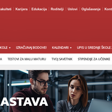
akulteti
Karijera
Edukacija
Roditelji
Uslovi
Oglašavanje
Kont
ŠKOLE
IZRAČUNAJ BODOVE!
KALENDARI
UPIS U SREDNJE ŠKOLE 
NA
TESTOVI ZA MALU MATURU
TVOJ SAVETNIK
STIPENDIJE ZA UČENIKE