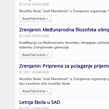
14:58, 25.Feb 2016
🕔
Muzička škola “Josif Marinković” u Zrenjaninu organizuje 
Read Full Article
▸
Zrenjanin: Međunarodna filozofska olim
13:06, 25.Feb 2016
🕔
Kvalifikacije za Međunarodnu filozofsku olimpijadu održa
kabinetu Zrenjaninske gimnazije.
Read Full Article
▸
Zrenjanin: Priprema za polaganje prijem
16:27, 23.Feb 2016
🕔
Muzička škola “Josif Marinković” iz Zrenjanina organizuje
bez završene niže muzičke škole.
Read Full Article
▸
Letnja škola u SAD
13:51, 23.Feb 2016
🕔