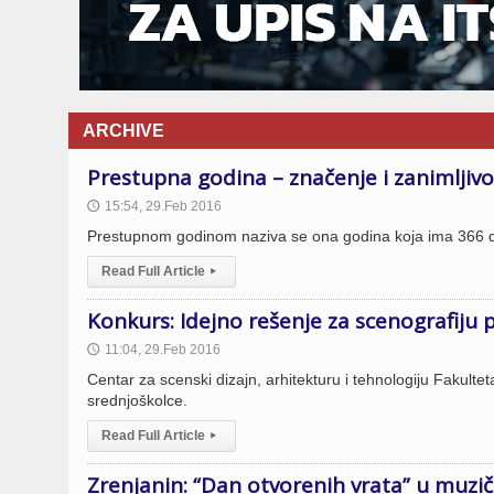
ARCHIVE
Prestupna godina – značenje i zanimljivo
15:54, 29.Feb 2016
🕔
Prestupnom godinom naziva se ona godina koja ima 366 d
Read Full Article
▸
Konkurs: Idejno rešenje za scenografiju 
11:04, 29.Feb 2016
🕔
Centar za scenski dizajn, arhitekturu i tehnologiju Fakult
srednjoškolce.
Read Full Article
▸
Zrenjanin: “Dan otvorenih vrata” u muzičk