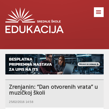
☰
Zrenjanin: “Dan otvorenih vrata” u
muzičkoj školi
25/02/2016 14:58