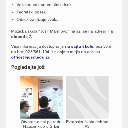
Vokalno-instrumentalni odsek
Teoretski odsek
Odsek za dizajn zvuka
Muzička škola “Josif Marinović” nalazi se na adresi
Trg
slobode 7.
Više informacija dostupno je
na sajtu škole
, pozivom
na broj 023/561-104 ili slanjem mejla na adresu
office@josif.edu.zr
.
Pogledajte još:
Otvoren osmi po redu
Evropska škola debate
Naučni klub u Srbiji
#3