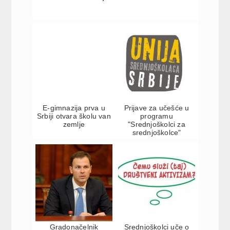
E-gimnazija prva u
Prijave za učešće u
Srbiji otvara školu van
programu
zemlje
"Srednjoškolci za
srednjoškolce"
Gradonačelnik
Srednjoškolci uče o