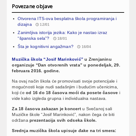
Povezane objave
Otvorena ITS-ova besplatna škola programiranja i
dizajna
12/01
Zanimljiva istorija jezika: Kako je nastao izraz
“španska sela”?
18/01
Šta je kognitivni angažman?
16/04
Muzička škola “Josif Marinković”
u Zrenjaninu
organizuje “Dan otvorenih vrata” u ponedeljak, 29.
februara 2016. godine.
Na ovaj način škola će promovisati svoje potencijale i
mogućnosti koje nudi sadašnjim i budućim učenicima,
koji će
od 16 do 18 časova moći da posete časove
i
vide kako izgleda grupna i individualna nastava.
Za 18 časova zakazan je koncert
u Svečanoj sali
Muzičke škole “Josif Marinković”, nakon čega će biti
održana
prezentacija svih odseka škole.
Srednja muzička škola upisuje đake na tri smera: