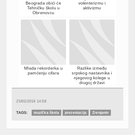
Beograda obići će
volenterizmu i
Tehničku školu u
aktivizmu
Obrenovcu
Mlada rekorderka u
Razlike između
pamćenju cifara
srpskog nastavnika i
njegovog kolege u
drugoj državi
25/02/2016 14:58
TAGS:
muzička škola
prezentacija
Zrenjanin