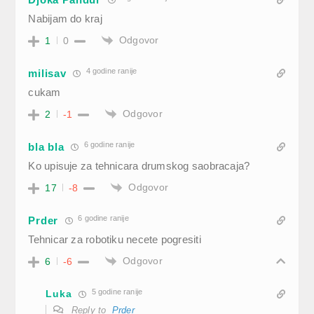
Nabijam do kraj
Odgovor
1
0
4 godine ranije
milisav
cukam
Odgovor
2
-1
6 godine ranije
bla bla
Ko upisuje za tehnicara drumskog saobracaja?
Odgovor
17
-8
6 godine ranije
Prder
Tehnicar za robotiku necete pogresiti
Odgovor
6
-6
5 godine ranije
Luka
Reply to
Prder