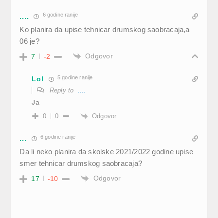
6 godine ranije
....
Ko planira da upise tehnicar drumskog saobracaja,a
06 je?
Odgovor
7
-2
5 godine ranije
Lol
Reply to
....
Ja
Odgovor
0
0
6 godine ranije
...
Da li neko planira da skolske 2021/2022 godine upise
smer tehnicar drumskog saobracaja?
Odgovor
17
-10