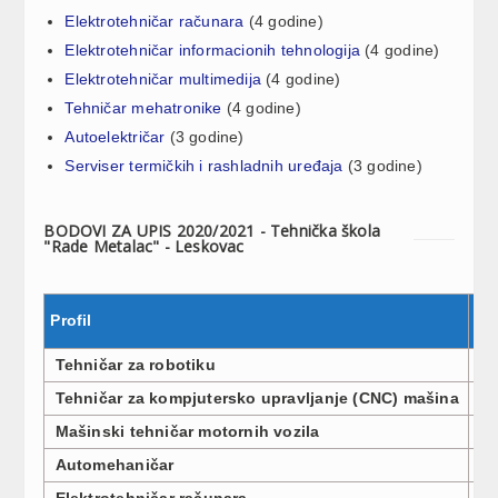
Elektrotehničar računara
(4 godine)
Elektrotehničar informacionih tehnologija
(4 godine)
Elektrotehničar multimedija
(4 godine)
Tehničar mehatronike
(4 godine)
Autoelektričar
(3 godine)
Serviser termičkih i rashladnih uređaja
(3 godine)
BODOVI ZA UPIS 2020/2021 - Tehnička škola
"Rade Metalac" - Leskovac
Profil
Br
Tehničar za robotiku
3
Tehničar za kompjutersko upravljanje (CNC) mašina
3
Mašinski tehničar motornih vozila
3
Automehaničar
3
Elektrotehničar računara
3