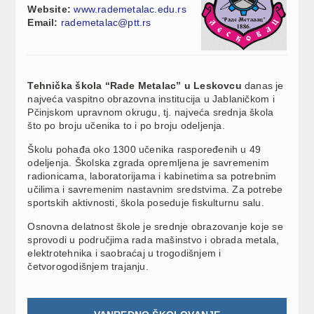
Website:
www.rademetalac.edu.rs
Email:
rademetalac@ptt.rs
Tehnička škola “Rade Metalac” u Leskovcu
danas je
najveća vaspitno obrazovna institucija u Jablaničkom i
Pčinjskom upravnom okrugu, tj. najveća srednja škola
što po broju učenika to i po broju odeljenja.
Školu pohađa oko 1300 učenika raspoređenih u 49
odeljenja. Školska zgrada opremljena je savremenim
radionicama, laboratorijama i kabinetima sa potrebnim
učilima i savremenim nastavnim sredstvima. Za potrebe
sportskih aktivnosti, škola poseduje fiskulturnu salu.
Osnovna delatnost škole je srednje obrazovanje koje se
sprovodi u područjima rada mašinstvo i obrada metala,
elektrotehnika i saobraćaj u trogodišnjem i
četvorogodišnjem trajanju.