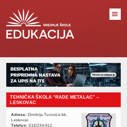
☰
TEHNIČKA ŠKOLA “RADE METALAC” –
LESKOVAC
Adresa:
Dimitrija Tucovića bb,
Leskovac
Telefon:
016/234-612