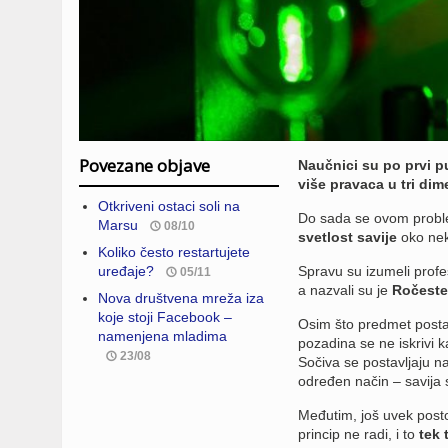
Povezane objave
Naučnici su po prvi pu
više pravaca u tri dim
Otkriveni ostaci soli na
Do sada se ovom proble
Marsu
08/10
svetlost savije
oko nek
Koliko često restartujete
uređaje?
Spravu su izumeli profe
05/11
a nazvali su je
Ročester
Nova društvena mreža iza
koje stoji Facebook –
Osim što predmet postaj
namenjena mladima
pozadina se ne iskrivi 
23/08
Sočiva se postavljaju n
određen način – savija
Međutim, još uvek posto
princip ne radi, i to
tek 