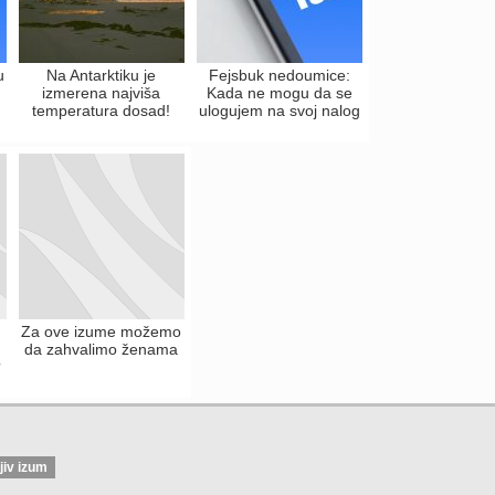
u
Na Antarktiku je
Fejsbuk nedoumice:
izmerena najviša
Kada ne mogu da se
temperatura dosad!
ulogujem na svoj nalog
Za ove izume možemo
da zahvalimo ženama
?
jiv izum