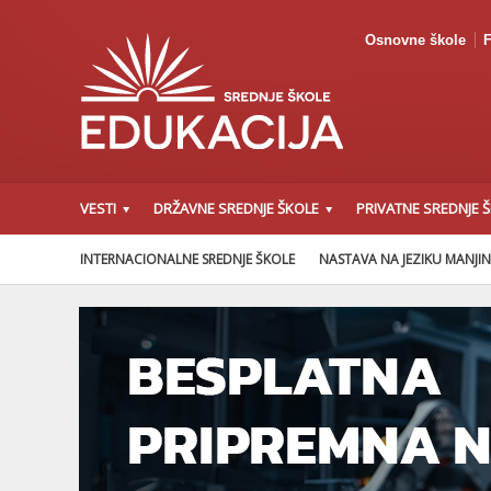
Osnovne škole
F
VESTI
DRŽAVNE SREDNJE ŠKOLE
PRIVATNE SREDNJE 
INTERNACIONALNE SREDNJE ŠKOLE
NASTAVA NA JEZIKU MANJI