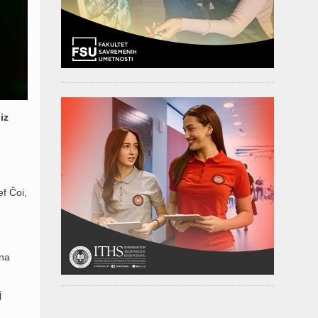
iz
e
f Čoi,
 na
j