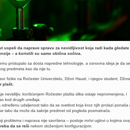
t uspeli da naprave spravu za nevidljivost koja radi kada gledate 
enzije – a koristili su samo obična sočiva.
mu pristupalo sa dosta napredne tehnologije, a osnovna ideja je da s
og predmeta kao da nije tu.
sor fizike na Ročester Univerzitetu, Džon Hauel, i njegov student, Džose
 plašt.
e nevidiljiv, korišćenjem Ročester plašta slika ostaje nepromenjena, i
kao kod drugih uređaja.
a određenu udaljenost tako da se svetlost koja kroz njih prolazi ponaša
 se tako da može da sakrije predmet od pogleda posmatrača.
ji problema i naprava nije savršena – postoje mrtvi uglovi u kojima ova
treba da se reši
nekom složenijom konfiguracijom.