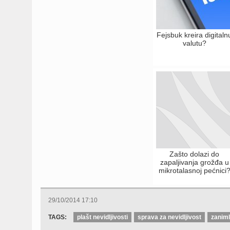
Fejsbuk kreira digitaln
valutu?
Zašto dolazi do
zapaljivanja grožđa u
mikrotalasnoj pećnici
29/10/2014 17:10
TAGS:
plašt nevidljivosti
sprava za nevidljivost
zaniml