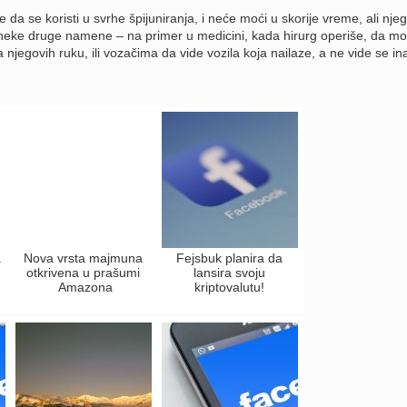
da se koristi u svrhe špijuniranja, i neće moći u skorije vreme, ali njeg
e neke druge namene – na primer u medicini, kada hirurg operiše, da m
za njegovih ruku, ili vozačima da vide vozila koja nailaze, a ne vide se in
a
Nova vrsta majmuna
Fejsbuk planira da
otkrivena u prašumi
lansira svoju
Amazona
kriptovalutu!