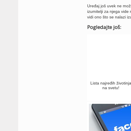
Uređaj još uvek ne može 
izumitelji za njega vid
vidi ono što se nalazi i
Pogledajte još:
Lista najređih životinj
na svetu!