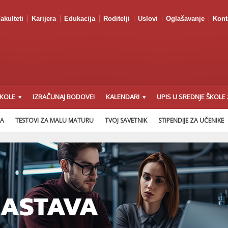
akulteti
Karijera
Edukacija
Roditelji
Uslovi
Oglašavanje
Kont
ŠKOLE
IZRAČUNAJ BODOVE!
KALENDARI
UPIS U SREDNJE ŠKOLE 
NA
TESTOVI ZA MALU MATURU
TVOJ SAVETNIK
STIPENDIJE ZA UČENIKE