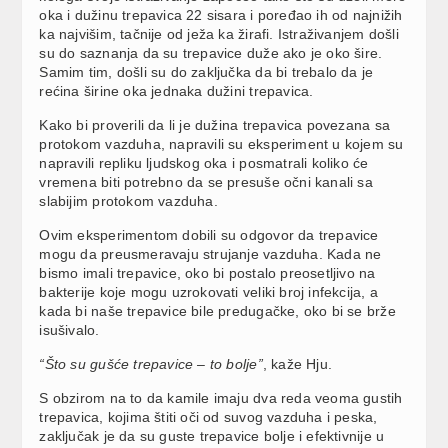
oka i dužinu trepavica 22 sisara i poređao ih od najnižih
ka najvišim, tačnije od ježa ka žirafi. Istraživanjem došli
su do saznanja da su trepavice duže ako je oko šire.
Samim tim, došli su do zaključka da bi trebalo da je
rećina širine oka jednaka dužini trepavica.
Kako bi proverili da li je dužina trepavica povezana sa
protokom vazduha, napravili su eksperiment u kojem su
napravili repliku ljudskog oka i posmatrali koliko će
vremena biti potrebno da se presuše očni kanali sa
slabijim protokom vazduha.
Ovim eksperimentom dobili su odgovor da trepavice
mogu da preusmeravaju strujanje vazduha. Kada ne
bismo imali trepavice, oko bi postalo preosetljivo na
bakterije koje mogu uzrokovati veliki broj infekcija, a
kada bi naše trepavice bile predugačke, oko bi se brže
isušivalo.
“Što su gušće trepavice – to bolje”
, kaže Hju.
S obzirom na to da kamile imaju dva reda veoma gustih
trepavica, kojima štiti oči od suvog vazduha i peska,
zaključak je da su guste trepavice bolje i efektivnije u