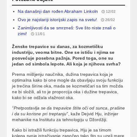
Na današnji dan rođen Abraham Linkoln
12/02
Ovo je najstariji istorijski zapis na svetu!
26/02
Zanimljivosti da se smrzneš: Sve što niste znali o
zimi!
11/01
Ženske trepavice su danas, za kozmetičku
industriju, veoma bitne. One se ističu i njima se
posvećuje posebna pažnja. Pored toga, one su
jedan od simbola lepote. Ali koja je njihova svrha?
Prema mišljenju naučnika, dužina trepavica koja je
optimalna kako bi one mogle da obavljaju svoju funkciju
je trećina širine oka, mada se kozmetičari sa tim možda
ne bi složili, ali to je proporcija oka i dužine trepavica,
kako bi se odžala vlažnost oka.
“Pretpostavlja se da trepavice štite oči od sunca, prašine
i da su korisne pri treptanju”
, kaže Dejvid Hju, inžinjer
mehanike na Institutu za tehnologiju u Džordžiji.
Kako bi istražili funkciju trepavica, Hju je sa timom
kolega svoje istraživanje započeo tako što su uzeli mere