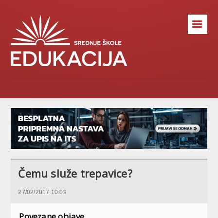
☰
Čemu služe trepavice?
27/02/2017 10:09
Povezane objave