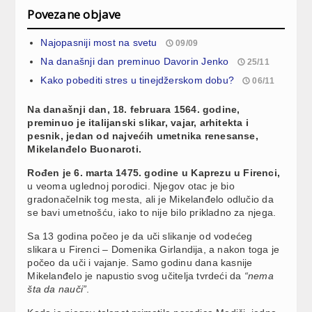
Povezane objave
Najopasniji most na svetu
09/09
Na današnji dan preminuo Davorin Jenko
25/11
Kako pobediti stres u tinejdžerskom dobu?
06/11
Na današnji dan, 18. februara 1564. godine,
preminuo je italijanski slikar, vajar, arhitekta i
pesnik, jedan od najvećih umetnika renesanse,
Mikelanđelo Buonaroti.
Rođen je 6. marta 1475. godine u Kaprezu u Firenci,
u veoma uglednoj porodici. Njegov otac je bio
gradonačelnik tog mesta, ali je Mikelanđelo odlučio da
se bavi umetnošću, iako to nije bilo prikladno za njega.
Sa 13 godina počeo je da uči slikanje od vodećeg
slikara u Firenci – Domenika Girlandija, a nakon toga je
počeo da uči i vajanje. Samo godinu dana kasnije
Mikelanđelo je napustio svog učitelja tvrdeći da
“nema
šta da nauči”
.