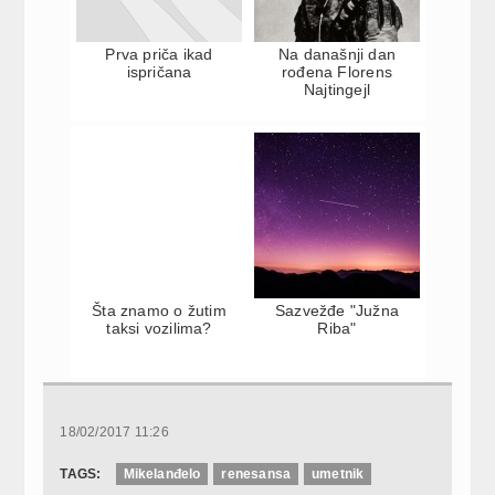
Prva priča ikad
Na današnji dan
ispričana
rođena Florens
Najtingejl
Šta znamo o žutim
Sazvežđe "Južna
taksi vozilima?
Riba"
18/02/2017 11:26
TAGS:
Mikelanđelo
renesansa
umetnik