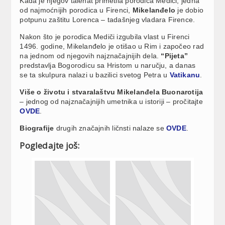
Kada je njegov talenat primetila porodica Mediči, jedna
od najmoćnijih porodica u Firenci,
Mikelanđelo
je dobio
potpunu zaštitu Lorenca – tadašnjeg vladara Firence.
Nakon što je porodica Mediči izgubila vlast u Firenci
1496. godine, Mikelanđelo je otišao u Rim i započeo rad
na jednom od njegovih najznačajnijih dela.
“Pijeta”
predstavlja Bogorodicu sa Hristom u naručju, a danas
se ta skulpura nalazi u bazilici svetog Petra u
Vatikanu
.
Više o životu i stvaralaštvu Mikelanđela Buonarotija
– jednog od najznačajnijih umetnika u istoriji – pročitajte
OVDE
.
Biografije
drugih značajnih ličnsti nalaze se
OVDE
.
Pogledajte još: