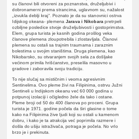
su članovi bili otvoreni za poznanstva, druželjubivi i
dobronamerni prema strancima, uglavnom su, nažalost
„izvukla deblji kraj“. Poznato je da su stanovnici ostrva
Idijskog okeana- plemena
Jarava i Nikobara
pretrpeli
ozbiljne posledice stvoje druželjubivosti i gostoprimstva.
Elem, grupa turista je kasnih godina prošlog veka
članove plemena zloupotrebila i zlostavljala. Članovi
plemena su ostali sa trajnim traumama i zaraznim
bolestima u svojim staništima. Druga plemena, kao
Nikobarsko, su otvaranjem svojih sela za došljake
većinom primila hrišćanstvo, preselila masovno u
gradove i zaboravila svoju tradiciju.
To nije slučaj sa mističnim i veoma agresivnim
Sentinelima. Ovo pleme živi na Filipinima, ostrvu Južni
Sentineli u Indijskom okeanu već 60 000 godina u
potpunoj izolaciji i očigledno žele da tako i ostane.
Pleme broji od 50 do 400 članova po proceni. Grupa
turista je 1971. godine počela da širi glasine o tome
kako na Filipinima žive ljudi koji su ostali u kamenom
dobru, i kako je ta atrakcija već poprimila razmere i
došla do ušiju istraživača, potraga je počela. No vrlo
brzo je i prekinuta.