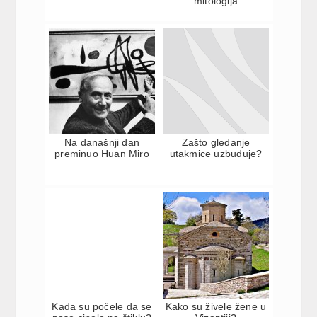
mitologija
Na današnji dan
Zašto gledanje
preminuo Huan Miro
utakmice uzbuđuje?
Kada su počele da se
Kako su živele žene u