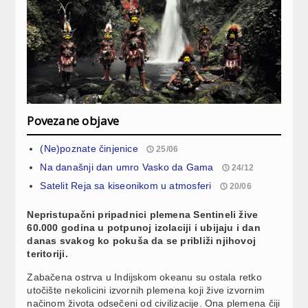
Povezane objave
(Ne)poznate činjenice
25/06
Na današnji dan umro Vasko da Gama
24/12
Satelit Reja sa kiseonikom u atmosferi
20/06
Nepristupačni pripadnici plemena Sentineli žive
60.000 godina u potpunoj izolaciji i ubijaju i dan
danas svakog ko pokuša da se približi njihovoj
teritoriji.
Zabačena ostrva u Indijskom okeanu su ostala retko
utočište nekolicini izvornih plemena koji žive izvornim
načinom života odsečeni od civilizacije. Ona plemena čiji