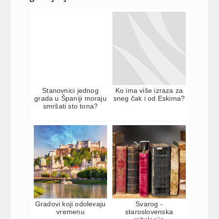
Stanovnici jednog
Ko ima više izraza za
grada u Španiji moraju
sneg čak i od Eskima?
smršati sto tona?
Gradovi koji odolevaju
Svarog -
vremenu
staroslovenska