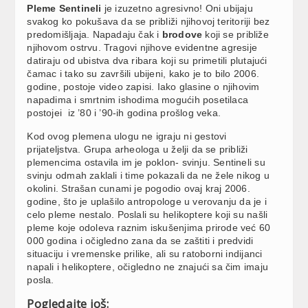
Pleme Sentineli
je izuzetno agresivno! Oni ubijaju
svakog ko pokušava da se približi njihovoj teritoriji bez
predomišljaja. Napadaju čak i
brodove
koji se približe
njihovom ostrvu. Tragovi njihove evidentne agresije
datiraju od ubistva dva ribara koji su primetili plutajući
čamac i tako su završili ubijeni, kako je to bilo 2006.
godine, postoje video zapisi. Iako glasine o njihovim
napadima i smrtnim ishodima mogućih posetilaca
postojei iz ’80 i ’90-ih godina prošlog veka.
Kod ovog plemena ulogu ne igraju ni gestovi
prijateljstva. Grupa arheologa u želji da se približi
plemencima ostavila im je poklon- svinju. Sentineli su
svinju odmah zaklali i time pokazali da ne žele nikog u
okolini. Strašan cunami je pogodio ovaj kraj 2006.
godine, što je uplašilo antropologe u verovanju da je i
celo pleme nestalo. Poslali su helikoptere koji su našli
pleme koje odoleva raznim iskušenjima prirode već 60
000 godina i očigledno zana da se zaštiti i predvidi
situaciju i vremenske prilike, ali su ratoborni indijanci
napali i helikoptere, očigledno ne znajući sa čim imaju
posla.
Pogledajte još: