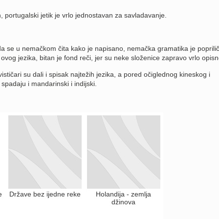
, portugalski jetik je vrlo jednostavan za savladavanje.
 da se u nemačkom čita kako je napisano, nemačka gramatika je poprili
vog jezika, bitan je fond reči, jer su neke složenice zapravo vrlo opisn
ističari su dali i spisak najtežih jezika, a pored očiglednog kineskog i
padaju i mandarinski i indijski.
e
Države bez ijedne reke
Holandija - zemlja
džinova