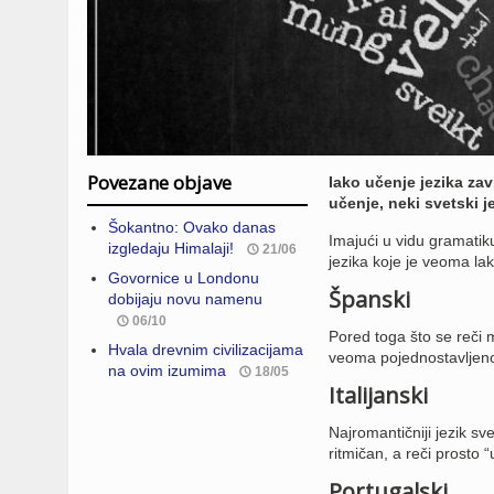
Povezane objave
Iako učenje jezika za
učenje, neki svetski 
Šokantno: Ovako danas
Imajući u vidu gramatiku
izgledaju Himalaji!
21/06
jezika koje je veoma lak
Govornice u Londonu
Španski
dobijaju novu namenu
06/10
Pored toga što se reči 
Hvala drevnim civilizacijama
veoma pojednostavljeno,
na ovim izumima
18/05
Italijanski
Najromantičniji jezik sv
ritmičan, a reči prosto 
Portugalski