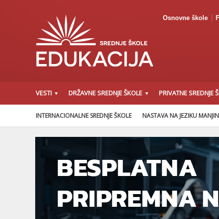
Osnovne škole
F
VESTI
DRŽAVNE SREDNJE ŠKOLE
PRIVATNE SREDNJE 
INTERNACIONALNE SREDNJE ŠKOLE
NASTAVA NA JEZIKU MANJI