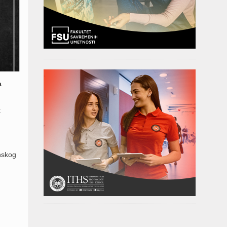
a
k
nskog