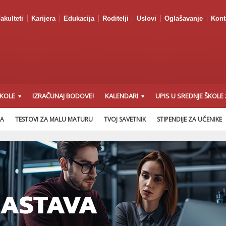
akulteti
Karijera
Edukacija
Roditelji
Uslovi
Oglašavanje
Kont
ŠKOLE
IZRAČUNAJ BODOVE!
KALENDARI
UPIS U SREDNJE ŠKOLE 
NA
TESTOVI ZA MALU MATURU
TVOJ SAVETNIK
STIPENDIJE ZA UČENIKE