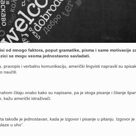
visi od mnogo faktora, poput gramatike, pisma i same motivacije z
jezici se mogu veoma jednostavno savladati.
, pravopis i verbalnu komunikaciju, američki lingvisti napravili su spisa
o naučiti.
mahom čitaju onako kako su napisane, pa je stoga pisanje i čitanje špa
 kažu američki istraživači.
eta takođe je jednostavan, kada je izgovor i pisanje u pitanju. Izgovor je
“ulaze u uho”.