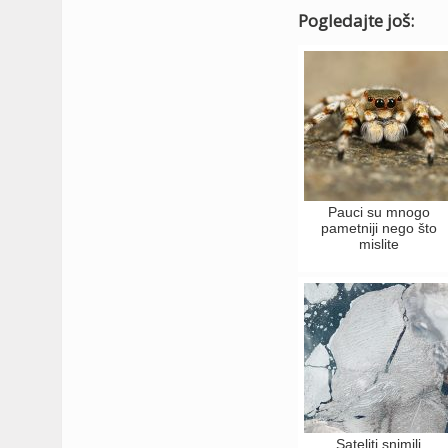
Pogledajte još:
Pauci su mnogo
pametniji nego što
mislite
Sateliti snimili