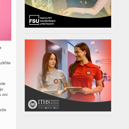
o
ličite
vole
ju
a oni
može