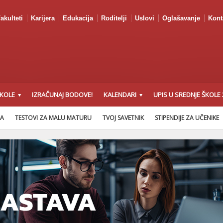
akulteti
Karijera
Edukacija
Roditelji
Uslovi
Oglašavanje
Kont
ŠKOLE
IZRAČUNAJ BODOVE!
KALENDARI
UPIS U SREDNJE ŠKOLE 
NA
TESTOVI ZA MALU MATURU
TVOJ SAVETNIK
STIPENDIJE ZA UČENIKE