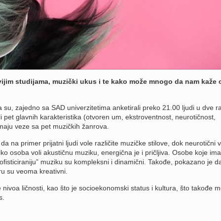
vijim studijama, muzički ukus i te kako može mnogo da nam kaže 
 su, zajedno sa SAD univerzitetima anketirali preko 21.00 ljudi u dve raz
 li pet glavnih karakteristika (otvoren um, ekstroventnost, neurotičnost,
 imaju veze sa pet muzičkih žanrova.
da na primer prijatni ljudi vole različite muzičke stilove, dok neurotični 
iko osoba voli akustičnu muziku, energična je i pričljiva. Osobe koje ima
ofisticiraniju” muziku su kompleksni i dinamični. Takođe, pokazano je d
ru su veoma kreativni.
e nivoa ličnosti, kao što je socioekonomski status i kultura, što takođe 
s.