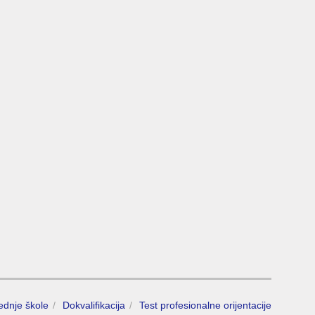
rednje škole
Dokvalifikacija
Test profesionalne orijentacije