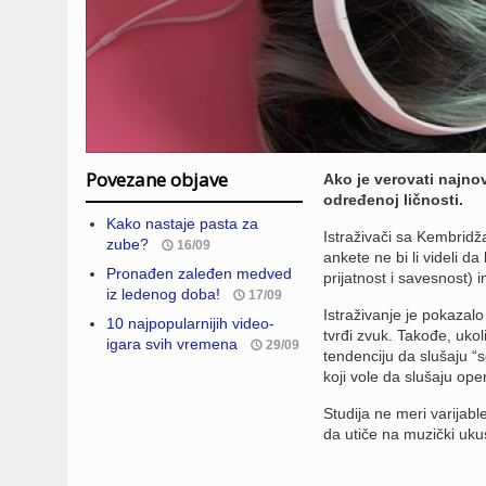
Povezane objave
Ako je verovati najno
određenoj ličnosti.
Kako nastaje pasta za
Istraživači sa Kembridža
zube?
16/09
ankete ne bi li videli da
Pronađen zaleđen medved
prijatnost i savesnost)
iz ledenog doba!
17/09
Istraživanje je pokazalo 
10 najpopularnijih video-
tvrđi zvuk. Takođe, ukol
igara svih vremena
29/09
tendenciju da slušaju “s
koji vole da slušaju ope
Studija ne meri varijabl
da utiče na muzički uku