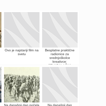
Ovo je najstariji film na
Besplatne praktične
svetu
radionice za
srednjoškolce
kreativce:
STVARALAČKA
SUBOTA NA
FAKULTETU
SAVREMENIH...
Na današnji dan počela
Na današnji dan