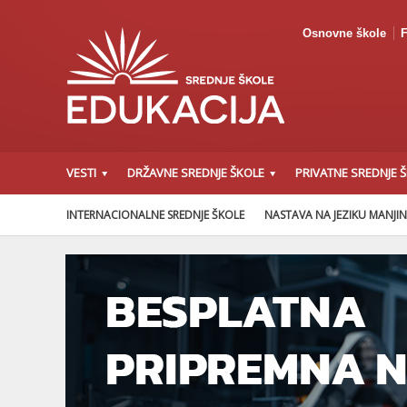
Osnovne škole
F
VESTI
DRŽAVNE SREDNJE ŠKOLE
PRIVATNE SREDNJE 
INTERNACIONALNE SREDNJE ŠKOLE
NASTAVA NA JEZIKU MANJI