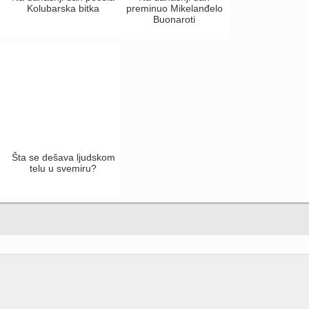
Kolubarska bitka
preminuo Mikelanđelo
Buonaroti
Šta se dešava ljudskom
telu u svemiru?