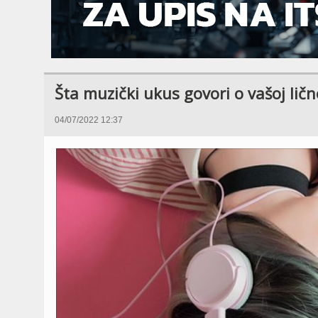
Šta muzički ukus govori o vašoj ličn
04/07/2022 12:37