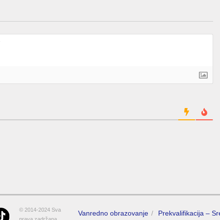
© 2014-2024 Sva
Vanredno obrazovanje
Prekvalifikacija – S
prava zadržana.