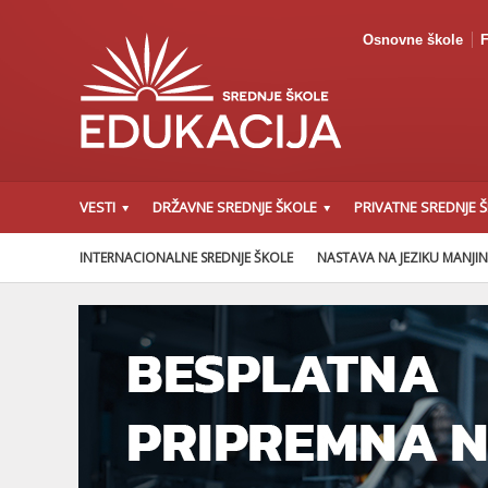
Osnovne škole
F
VESTI
DRŽAVNE SREDNJE ŠKOLE
PRIVATNE SREDNJE 
INTERNACIONALNE SREDNJE ŠKOLE
NASTAVA NA JEZIKU MANJI