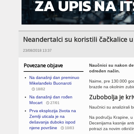
Neandertalci su koristili čačkalice u
23/08/2018 13:37
Povezane objave
Naučnici su nakon deta
određen način.
Na današnji dan preminuo
Naime, pre 130.000 godin
Mikelanđelo Buonaroti
brazde na okolnim zub
18/02
Zubobolja je kri
Na današnji dan rođen
Mocart
27/01
Naučnici su analizirali b
Prva eksplozija života na
Zemlji uticala je na
Na području Krapine, u 
dešavanja duboko ispod
Decenijama kasnije antr
njene površine
10/03
potrazi za novim otkrići