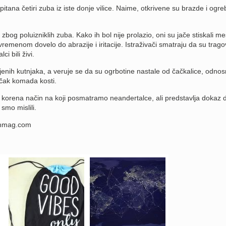
pitana četiri zuba iz iste donje vilice. Naime, otkrivene su brazde i ogre
 zbog poluizniklih zuba. Kako ih bol nije prolazio, oni su jače stiskali me
vremenom dovelo do abrazije i iritacije. Istraživači smatraju da su trago
i bili živi.
ijenih kutnjaka, a veruje se da su ogrbotine nastale od čačkalice, odno
 čak komada kosti.
 korena način na koji posmatramo neandertalce, ali predstavlja dokaz 
 smo mislili.
nmag.com