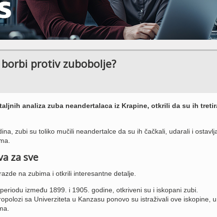
 borbi protiv zubobolje?
ljnih analiza zuba neandertalaca iz Krapine, otkrili da su ih tretir
a, zubi su toliko mučili neandertalce da su ih čačkali, udarali i ostavlja
ima.
va za sve
razde na zubima i otkrili interesantne detalje.
periodu između 1899. i 1905. godine, otkriveni su i iskopani zubi.
opolozi sa Univerziteta u Kanzasu ponovo su istraživali ove iskopine, u
ma.