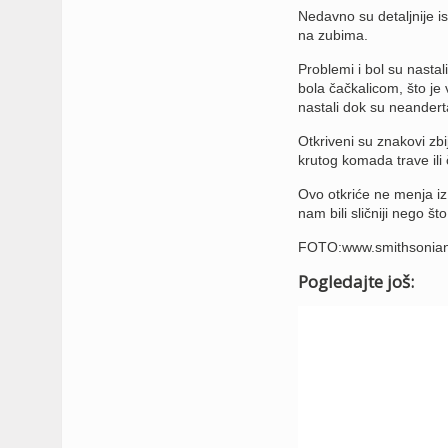
Nedavno su detaljnije is
na zubima.
Problemi i bol su nastali
bola čačkalicom, što je 
nastali dok su neandertalc
Otkriveni su znakovi zb
krutog komada trave ili
Ovo otkriće ne menja iz
nam bili sličniji nego što
FOTO:www.smithsonia
Pogledajte još: