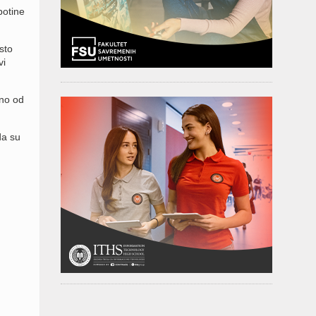
botine
sto
vi
sno od
da su