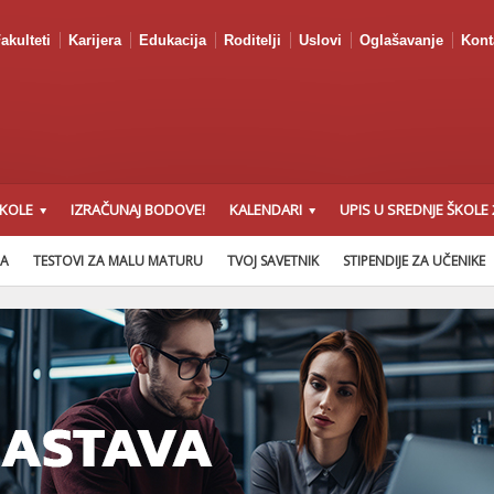
akulteti
Karijera
Edukacija
Roditelji
Uslovi
Oglašavanje
Kont
ŠKOLE
IZRAČUNAJ BODOVE!
KALENDARI
UPIS U SREDNJE ŠKOLE 
NA
TESTOVI ZA MALU MATURU
TVOJ SAVETNIK
STIPENDIJE ZA UČENIKE