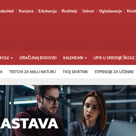
akulteti
Karijera
Edukacija
Roditelji
Uslovi
Oglašavanje
Kont
ŠKOLE
IZRAČUNAJ BODOVE!
KALENDARI
UPIS U SREDNJE ŠKOLE 
NA
TESTOVI ZA MALU MATURU
TVOJ SAVETNIK
STIPENDIJE ZA UČENIKE