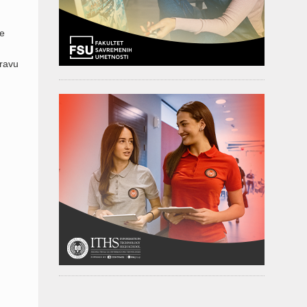
je
pravu