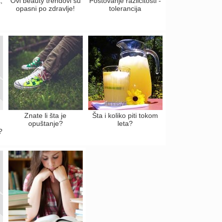
,
Ovi beauty trendovi su
Poštovanje različitosti -
opasni po zdravlje!
tolerancija
Znate li šta je
Šta i koliko piti tokom
opuštanje?
leta?
?