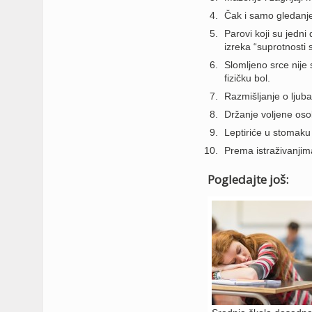
Čak i samo gledanje
Parovi koji su jedn
izreka “suprotnosti s
Slomljeno srce nije
fizičku bol.
Razmišljanje o ljuba
Držanje voljene oso
Leptiriće u stomaku
Prema istraživanjima,
Pogledajte još: