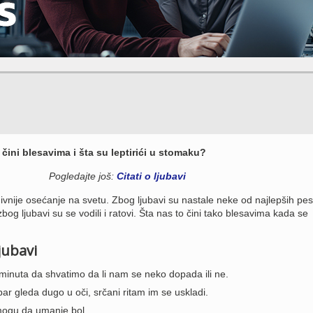
a čini blesavima i šta su leptirići u stomaku?
Pogledajte još:
Citati o ljubavi
vnije osećanje na svetu. Zbog ljubavi su nastale neke od najlepših pe
zbog ljubavi su se vodili i ratovi. Šta nas to čini tako blesavima kada se
jubavi
inuta da shvatimo da li nam se neko dopada ili ne.
par gleda dugo u oči, srčani ritam im se uskladi.
 mogu da umanje bol.