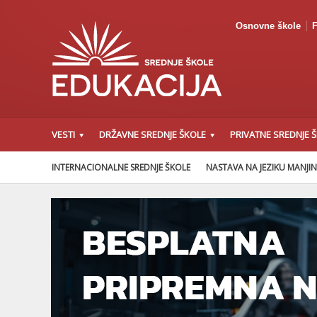
Osnovne škole
F
VESTI
DRŽAVNE SREDNJE ŠKOLE
PRIVATNE SREDNJE 
INTERNACIONALNE SREDNJE ŠKOLE
NASTAVA NA JEZIKU MANJI