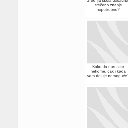
Srednja škola dosadna
stečeno znanje
nepotrebno?
Kako da oprostite
nekome, čak i kada
vam deluje nemoguće