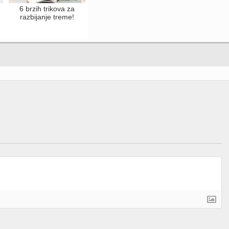
6 brzih trikova za
a
razbijanje treme!