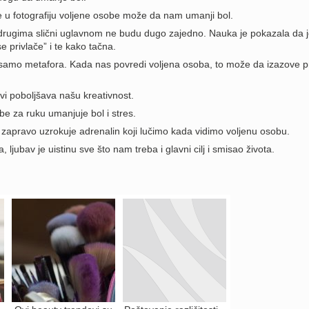
 u fotografiju voljene osobe može da nam umanji bol.
i drugima slični uglavnom ne budu dugo zajedno. Nauka je pokazala da 
e privlače” i te kako tačna.
 samo metafora. Kada nas povredi voljena osoba, to može da izazove 
vi poboljšava našu kreativnost.
be za ruku umanjuje bol i stres.
 zapravo uzrokuje adrenalin koji lučimo kada vidimo voljenu osobu.
 ljubav je uistinu sve što nam treba i glavni cilj i smisao života.