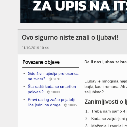
Ovo sigurno niste znali o ljubavi!
11/10/2019 10:44
Povezane objave
Da li nas ljubav zaist
Gde živi najbolja profesorica
na svetu?
31/10
Ljubav je mnogima najdi
Šta raditi kada se smartfon
bajki, kao i romana. Ali 
pokvasi?
zaljubimo?
18/09
Pravi razlog zašto prijatelji
Zanimljivosti o l
liče jedni na druge
10/05
Treba nam samo 4 m
Kada se zaljubljeni 
Maženje i zagrljaji