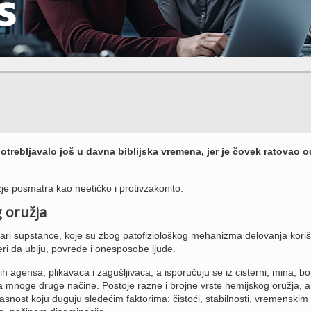
otrebljavalo još u davna biblijska vremena, jer je čovek ratovao o
e posmatra kao neetičko i protivzakonito.
 oružja
ari supstance, koje su zbog patofiziološkog mehanizma delovanja kori
i da ubiju, povrede i onesposobe ljude.
ih agensa, plikavaca i zagušljivaca, a isporučuju se iz cisterni, mina, b
 na mnoge druge načine. Postoje razne i brojne vrste hemijskog oružja, a
asnost koju duguju sledećim faktorima: čistoći, stabilnosti, vremenskim