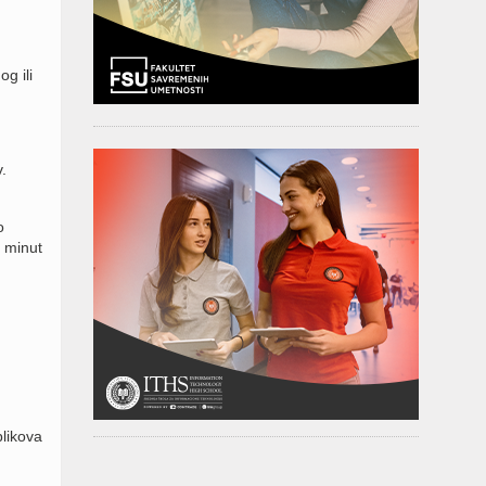
g ili
.
o
 minut
plikova