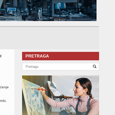
d
PRETRAGA
šćenje
ombi,