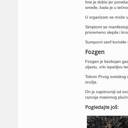
Ime je dobio jer ponekad 
smeđe, kada je u tečnom
U organizam se može un
Simptomi se manifestuju 
privremeno slepila i kr
Sumporni senf koristil
Fozgen
Fozgen je bezbojan gas 
uljastu, vrlo isparljivu t
Tokom Prvog svetskog r
oružja.
On je najotrovniji od s
razvoja masivnog plućn
Pogledajte još: