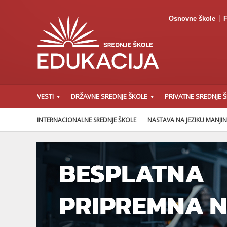
Osnovne škole
F
VESTI
DRŽAVNE SREDNJE ŠKOLE
PRIVATNE SREDNJE 
INTERNACIONALNE SREDNJE ŠKOLE
NASTAVA NA JEZIKU MANJI