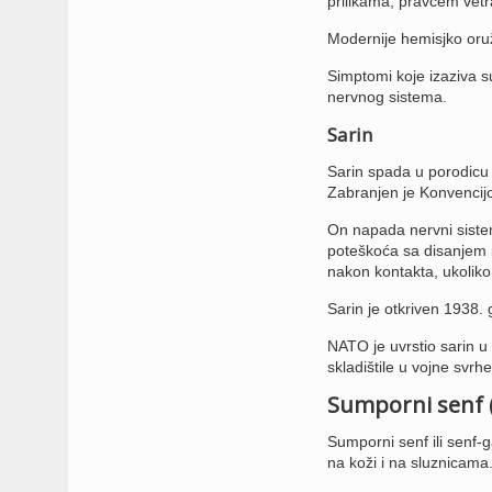
prilikama, pravcem vetr
Modernije hemisjko oruž
Simptomi koje izaziva su
nervnog sistema.
Sarin
Sarin spada u porodicu o
Zabranjen je Konvencij
On napada nervni sistem
poteškoća sa disanjem i
nakon kontakta, ukoliko
Sarin je otkriven 1938.
NATO je uvrstio sarin u
skladištile u vojne svrhe
Sumporni senf 
Sumporni senf ili senf-g
na koži i na sluznicama