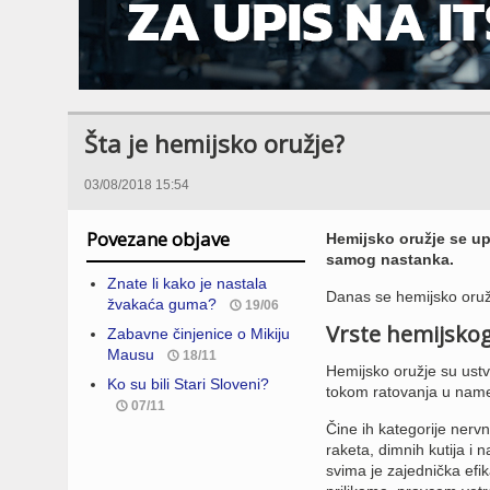
Šta je hemijsko oružje?
03/08/2018 15:54
Povezane objave
Hemijsko oružje se up
samog nastanka.
Znate li kako je nastala
Danas se hemijsko oružj
žvakaća guma?
19/06
Vrste hemijskog
Zabavne činjenice o Mikiju
Mausu
18/11
Hemijsko oružje su ustv
Ko su bili Stari Sloveni?
tokom ratovanja u namer
07/11
Čine ih kategorije nervn
raketa, dimnih kutija i
svima je zajednička efik