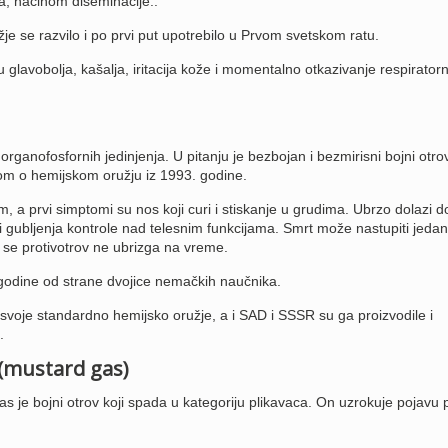
a, načinom diseminacije..
je se razvilo i po prvi put upotrebilo u Prvom svetskom ratu.
 glavobolja, kašalja, iritacija kože i momentalno otkazivanje respiratorno
rganofosfornih jedinjenja. U pitanju je bezbojan i bezmirisni bojni otrov
om o hemijskom oružju iz 1993. godine.
, a prvi simptomi su nos koji curi i stiskanje u grudima. Ubrzo dolazi d
 gubljenja kontrole nad telesnim funkcijama. Smrt može nastupiti jedan
 se protivotrov ne ubrizga na vreme.
 godine od strane dvojice nemačkih naučnika.
 svoje standardno hemijsko oružje, a i SAD i SSSR su ga proizvodile i
.
(mustard gas)
as je bojni otrov koji spada u kategoriju plikavaca. On uzrokuje pojavu 
.