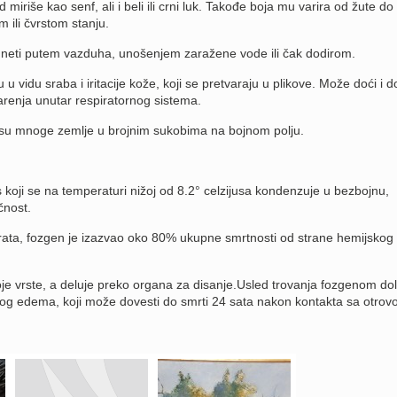
miriše kao senf, ali i beli ili crni luk. Takođe boja mu varira od žute do
 ili čvrstom stanju.
eti putem vazduha, unošenjem zaražene vode ili čak dodirom.
u vidu sraba i iritacije kože, koji se pretvaraju u plikove. Može doći i d
varenja unutar respiratornog sistema.
e su mnoge zemlje u brojnim sukobima na bojnom polju.
koji se na temperaturi nižoj od 8.2° celzijusa kondenzuje u bezbojnu,
ečnost.
ata, fozgen je izazvao oko 80% ukupne smrtnosti od strane hemijskog
voje vrste, a deluje preko organa za disanje.Usled trovanja fozgenom dol
og edema, koji može dovesti do smrti 24 sata nakon kontakta sa otrov