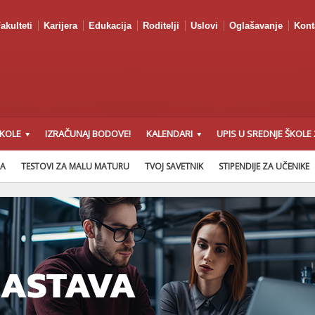
akulteti
Karijera
Edukacija
Roditelji
Uslovi
Oglašavanje
Kont
ŠKOLE
IZRAČUNAJ BODOVE!
KALENDARI
UPIS U SREDNJE ŠKOLE 
NA
TESTOVI ZA MALU MATURU
TVOJ SAVETNIK
STIPENDIJE ZA UČENIKE