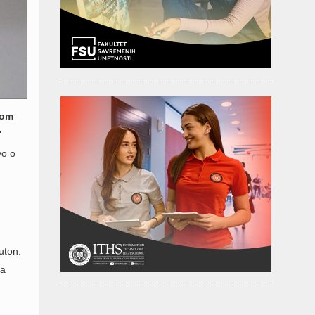
vom
.
vo o
uton.
ma