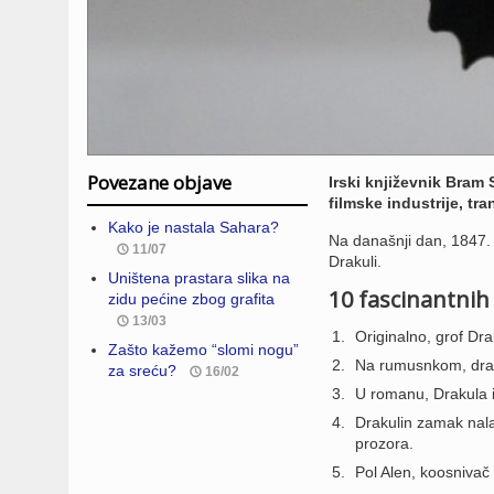
Povezane objave
Irski književnik Bram 
filmske industrije, tr
Kako je nastala Sahara?
Na današnji dan, 1847. 
11/07
Drakuli.
Uništena prastara slika na
10 fascinantnih 
zidu pećine zbog grafita
13/03
Originalno, grof Dra
Zašto kažemo “slomi nogu”
Na rumusnkom, draku
za sreću?
16/02
U romanu, Drakula i
Drakulin zamak nala
prozora.
Pol Alen, koosnivač