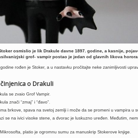
Stoker osmislio je lik Drakule davne 1897. godine, a kasnije, poja
ansilvanizjski grof- vampir postao je jedan od glavnih likova horora
godine rođen je Stoker, a u nastavku pročitajte neke zanimljivosti upra
činjenica o Drakuli
kula se zvaio Grof Vampir.
la znači “zmaj” i “đavo”.
ma brkove, spava na svetoj zemlji i može da se promeni u vampira u s
zi se na ivici visoke stene, a dvorac je luskuzno uređen. Međutim, ne
 Mikrosofta, platio je ogromnu sumu za manuskrip Stokerove knjige.