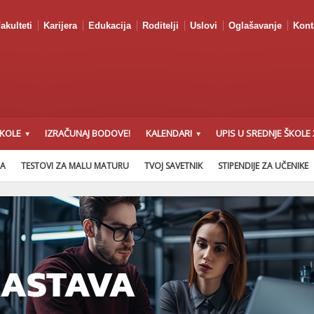
akulteti
Karijera
Edukacija
Roditelji
Uslovi
Oglašavanje
Kont
ŠKOLE
IZRAČUNAJ BODOVE!
KALENDARI
UPIS U SREDNJE ŠKOLE 
NA
TESTOVI ZA MALU MATURU
TVOJ SAVETNIK
STIPENDIJE ZA UČENIKE