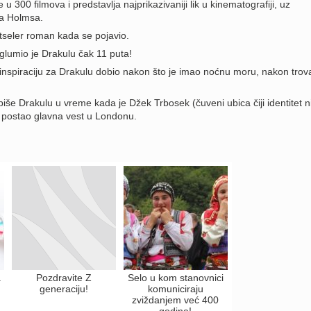
 u 300 filmova i predstavlja najprikazivaniji lik u kinematografiji, uz
a Holmsa.
stseler roman kada se pojavio.
glumio je Drakulu čak 11 puta!
inspiraciju za Drakulu dobio nakon što je imao noćnu moru, nakon trov
.
iše Drakulu u vreme kada je Džek Trbosek (čuveni ubica čiji identitet n
) postao glavna vest u Londonu.
a
Pozdravite Z
Selo u kom stanovnici
generaciju!
komuniciraju
zviždanjem već 400
godina!