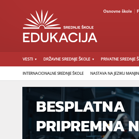
Osnovne škole
F
VESTI
DRŽAVNE SREDNJE ŠKOLE
PRIVATNE SREDNJE 
INTERNACIONALNE SREDNJE ŠKOLE
NASTAVA NA JEZIKU MANJI