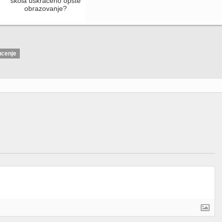
škola uskraćeno opšte
obrazovanje?
ucenje