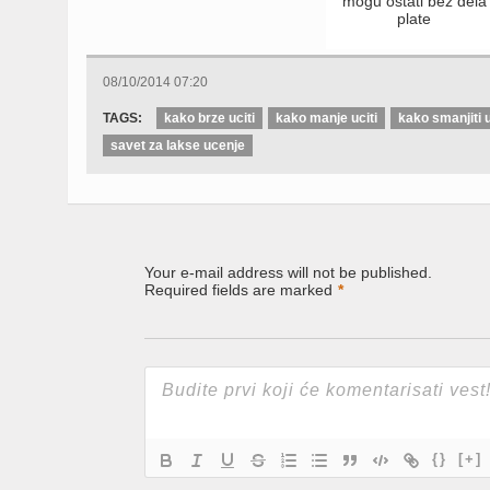
mogu ostati bez dela
plate
08/10/2014 07:20
TAGS:
kako brze uciti
kako manje uciti
kako smanjiti 
savet za lakse ucenje
Your e-mail address will not be published.
Required fields are marked
*
{}
[+]