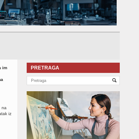
a im
PRETRAGA
ma
e na
atak iz