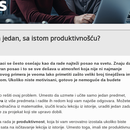
 jedan, sa istom produktivnošću?
ci se često osećaju kao da rade najteži posao na svetu. Znaju d
an posao i to se sve dešava u atmosferi koja nije ni najmanje
 ovog primera je veoma lako primetiti zašto veliki broj tinejdžera i
om. Ukoliko niste motivisani, gotovo je nemoguće da budete
ko rešiti ovaj problem. Umesto da uzmete i učite samo jedan predmet,
va
iz više predmeta i radite ih redom koji vam najviše odgovara. Možet
ednačina iz matematike, izučiti kraću lekciju iz istorije, uraditi jedan zad
cije za projekat koji ste upravo dobili.
a rada je
produktivnost
, koja bi vam verovatno izostala ukoliko biste
 sata na isčitavanje lekcija iz istorije. Umesto toga, imali ste produktivnu