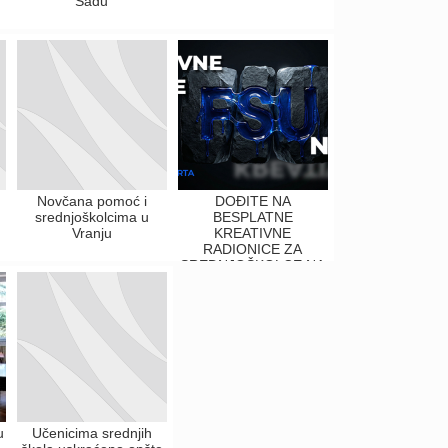
Sadu
Novčana pomoć i
DOĐITE NA
srednjoškolcima u
BESPLATNE
Vranju
KREATIVNE
RADIONICE ZA
SREDNJOŠKOLCE NA
FSU
u
Učenicima srednjih