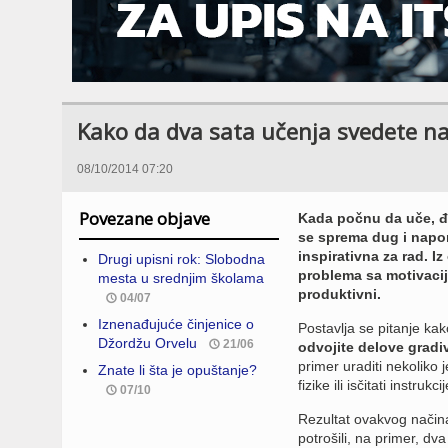
Kako da dva sata učenja svedete na
08/10/2014 07:20
Povezane objave
Kada počnu da uče, đa
se sprema dug i napor
inspirativna za rad. Iz
Drugi upisni rok: Slobodna
problema sa motivacij
mesta u srednjim školama
produktivni.
04/07
Iznenađujuće činjenice o
Postavlja se pitanje ka
Džordžu Orvelu
21/06
odvojite delove gradi
primer uraditi nekoliko j
Znate li šta je opuštanje?
fizike ili isčitati instruk
07/10
Rezultat ovakvog način
potrošili, na primer, dva