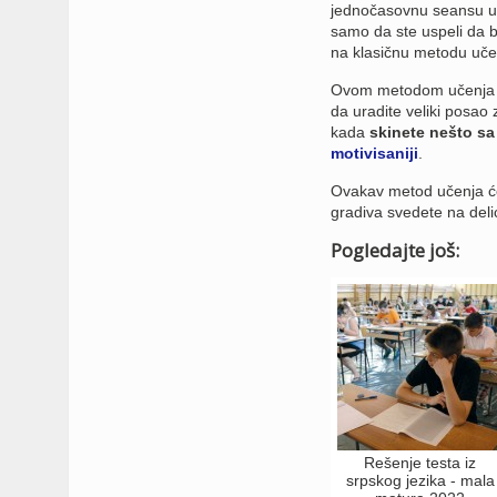
jednočasovnu seansu uče
samo da ste uspeli da b
na klasičnu metodu učen
Ovom metodom učenja ne 
da uradite veliki posao
kada
skinete nešto sa
motivisaniji
.
Ovakav metod učenja će 
gradiva svedete na del
Pogledajte još:
Rešenje testa iz
srpskog jezika - mala