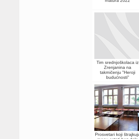
matura 2022
Tim srednjoškolaca iz
Zrenjanina na
takmičenju "Heroji
budućnosti"
Prosvetari koji štrajkuj