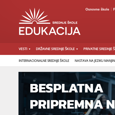
Osnovne škole
F
VESTI
DRŽAVNE SREDNJE ŠKOLE
PRIVATNE SREDNJE 
INTERNACIONALNE SREDNJE ŠKOLE
NASTAVA NA JEZIKU MANJI