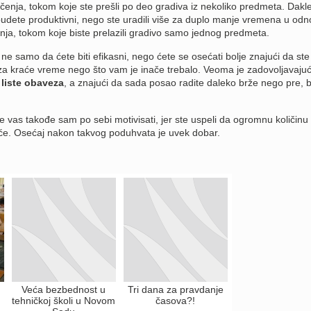
nja, tokom koje ste prešli po deo gradiva iz nekoliko predmeta. Dakle
udete produktivni, nego ste uradili više za duplo manje vremena u od
ja, tokom koje biste prelazili gradivo samo jednog predmeta.
samo da ćete biti efikasni, nego ćete se osećati bolje znajući da ste 
 za kraće vreme nego što vam je inače trebalo. Veoma je zadovoljavaju
 liste obaveza
, a znajući da sada posao radite daleko brže nego pre, b
vas takođe sam po sebi motivisati, jer ste uspeli da ogromnu količinu
iće. Osećaj nakon takvog poduhvata je uvek dobar.
Veća bezbednost u
Tri dana za pravdanje
tehničkoj školi u Novom
časova?!