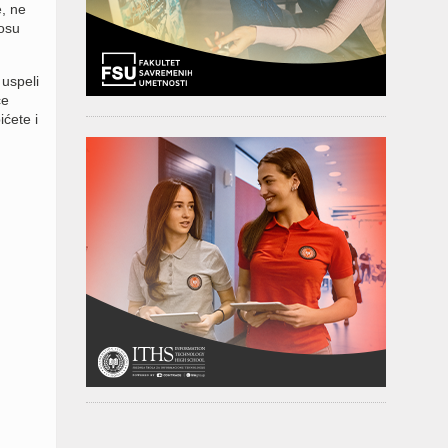
, ne
nosu
uspeli
će
ićete i