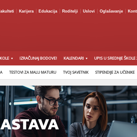
akulteti
Karijera
Edukacija
Roditelji
Uslovi
Oglašavanje
Kont
ŠKOLE
IZRAČUNAJ BODOVE!
KALENDARI
UPIS U SREDNJE ŠKOLE 
NA
TESTOVI ZA MALU MATURU
TVOJ SAVETNIK
STIPENDIJE ZA UČENIKE