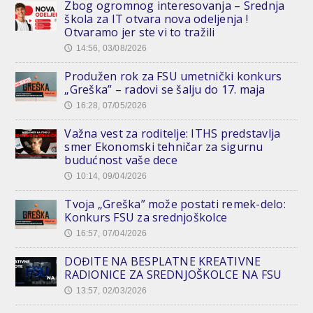
Zbog ogromnog interesovanja – Srednja
škola za IT otvara nova odeljenja !
Otvaramo jer ste vi to tražili
14:56, 03/08/2026
🕔
Produžen rok za FSU umetnički konkurs
„Greška” – radovi se šalju do 17. maja
16:28, 07/05/2026
🕔
Važna vest za roditelje: ITHS predstavlja
smer Ekonomski tehničar za sigurnu
budućnost vaše dece
10:14, 09/04/2026
🕔
Tvoja „Greška” može postati remek-delo:
Konkurs FSU za srednjoškolce
16:57, 07/04/2026
🕔
DOĐITE NA BESPLATNE KREATIVNE
RADIONICE ZA SREDNJOŠKOLCE NA FSU
13:57, 02/03/2026
🕔