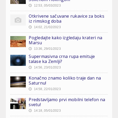
12:53, 05/03/2023
🕔
Otkrivene sačuvane rukavice za boks
iz rimskog doba
14:02, 21/02/2023
🕔
Pogledajte kako izgledaju krateri na
Marsu
13:36, 29/01/2023
🕔
Supermasivna crna rupa emituje
talase ka Zemlji?
14:56, 23/01/2023
🕔
Konačno znamo koliko traje dan na
Saturnu!
14:58, 22/01/2023
🕔
Predstavljamo prvi mobilni telefon na
svetu!
14:18, 05/01/2023
🕔