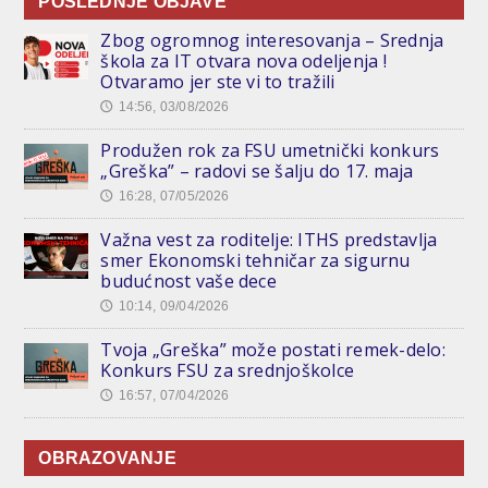
POSLEDNJE OBJAVE
Zbog ogromnog interesovanja – Srednja
škola za IT otvara nova odeljenja !
Otvaramo jer ste vi to tražili
14:56, 03/08/2026
🕔
Produžen rok za FSU umetnički konkurs
„Greška” – radovi se šalju do 17. maja
16:28, 07/05/2026
🕔
Važna vest za roditelje: ITHS predstavlja
smer Ekonomski tehničar za sigurnu
budućnost vaše dece
10:14, 09/04/2026
🕔
Tvoja „Greška” može postati remek-delo:
Konkurs FSU za srednjoškolce
16:57, 07/04/2026
🕔
OBRAZOVANJE