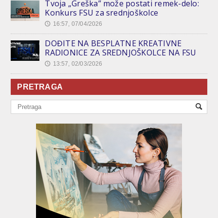
Tvoja „Greška” može postati remek-delo:
Konkurs FSU za srednjoškolce
16:57, 07/04/2026
🕔
DOĐITE NA BESPLATNE KREATIVNE
RADIONICE ZA SREDNJOŠKOLCE NA FSU
13:57, 02/03/2026
🕔
PRETRAGA