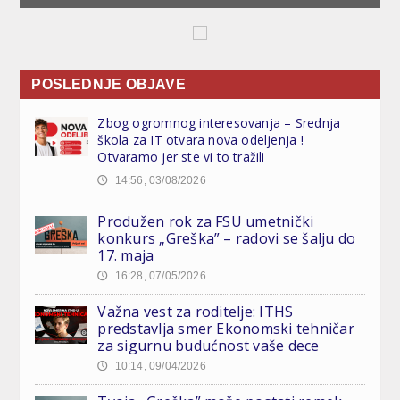
POSLEDNJE OBJAVE
Zbog ogromnog interesovanja – Srednja
škola za IT otvara nova odeljenja !
Otvaramo jer ste vi to tražili
14:56, 03/08/2026
🕔
Produžen rok za FSU umetnički
konkurs „Greška” – radovi se šalju do
17. maja
16:28, 07/05/2026
🕔
Važna vest za roditelje: ITHS
predstavlja smer Ekonomski tehničar
za sigurnu budućnost vaše dece
10:14, 09/04/2026
🕔