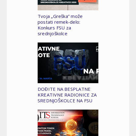
Tvoja „Greška” može
postati remek-delo:
Konkurs FSU za
srednjoškolce
DOĐITE NA BESPLATNE
KREATIVNE RADIONICE ZA
SREDNJOŠKOLCE NA FSU