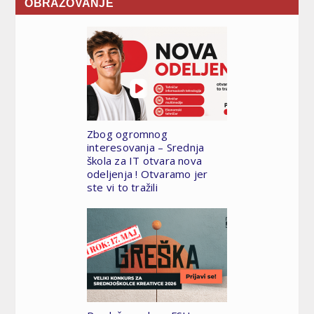
OBRAZOVANJE
Saveti za pojačavanje kreativnosti
Novi uslovi upisa: Teže do
Zbog ogromnog
interesovanja – Srednja
škola za IT otvara nova
odeljenja ! Otvaramo jer
ste vi to tražili