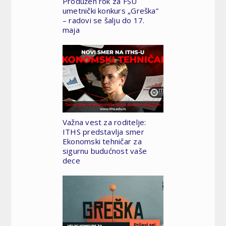
Produžen rok za FSU
umetnički konkurs „Greška”
– radovi se šalju do 17.
maja
Važna vest za roditelje:
ITHS predstavlja smer
Ekonomski tehničar za
sigurnu budućnost vaše
dece