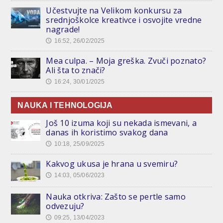
Učestvujte na Velikom konkursu za
srednjoškolce kreativce i osvojite vredne
nagrade!
16:52, 26/02/2025
🕔
Mea culpa. – Moja greška. Zvuči poznato?
Ali šta to znači?
16:24, 30/01/2025
🕔
NAUKA I TEHNOLOGIJA
Još 10 izuma koji su nekada ismevani, a
danas ih koristimo svakog dana
10:18, 25/09/2025
🕔
Kakvog ukusa je hrana u svemiru?
14:03, 05/06/2023
🕔
Nauka otkriva: Zašto se pertle samo
odvezuju?
09:25, 13/04/2023
🕔