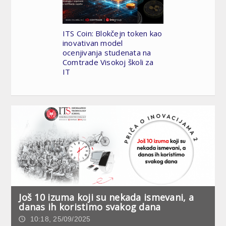
ITS Coin: Blokčejn token kao
inovativan model
ocenjivanja studenata na
Comtrade Visokoj školi za
IT
Još 10 izuma koji su nekada ismevani, a
danas ih koristimo svakog dana
10:18, 25/09/2025
🕔