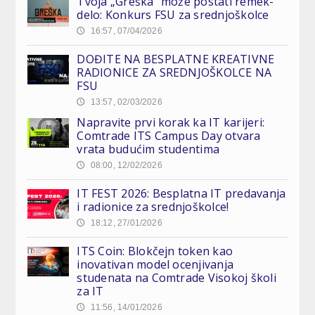
Tvoja „Greška” može postati remek-
delo: Konkurs FSU za srednjoškolce
16:57, 07/04/2026
🕔
DOĐITE NA BESPLATNE KREATIVNE
RADIONICE ZA SREDNJOŠKOLCE NA
FSU
13:57, 02/03/2026
🕔
Napravite prvi korak ka IT karijeri:
Comtrade ITS Campus Day otvara
vrata budućim studentima
08:00, 12/02/2026
🕔
IT FEST 2026: Besplatna IT predavanja
i radionice za srednjoškolce!
18:12, 27/01/2026
🕔
ITS Coin: Blokčejn token kao
inovativan model ocenjivanja
studenata na Comtrade Visokoj školi
za IT
11:56, 14/01/2026
🕔