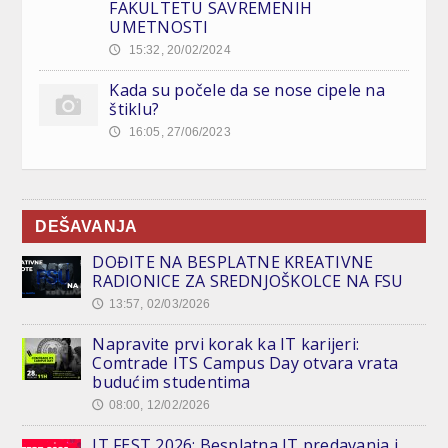
FAKULTETU SAVREMENIH
UMETNOSTI
15:32, 20/02/2024
🕔
Kada su počele da se nose cipele na
štiklu?
16:05, 27/06/2023
🕔
DEŠAVANJA
DOĐITE NA BESPLATNE KREATIVNE
RADIONICE ZA SREDNJOŠKOLCE NA FSU
13:57, 02/03/2026
🕔
Napravite prvi korak ka IT karijeri:
Comtrade ITS Campus Day otvara vrata
budućim studentima
08:00, 12/02/2026
🕔
IT FEST 2026: Besplatna IT predavanja i