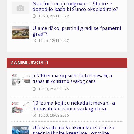
Naučnici imaju odgovor – Šta bi se
dogodilo kada bi Sunce eksplodiralo?
13:23, 23/11/2022
🕔
U američkoj pustinji gradi se “pametni
grad”?
16:55, 12/11/2022
🕔
ZANIMLJIVOSTI
Još 10 izuma koji su nekada ismevani, a
danas ih koristimo svakog dana
10:18, 25/09/2025
🕔
10 izuma koji su nekada ismevani, a
danas ih koristimo svakog dana
10:16, 18/09/2025
🕔
Učestvujte na Velikom konkursu za
srednjoškolce kreativce i osvojite