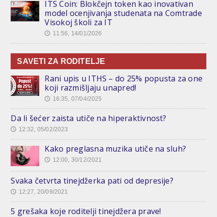
ITS Coin: Blokčejn token kao inovativan
model ocenjivanja studenata na Comtrade
Visokoj školi za IT
11:56, 14/01/2026
🕔
SAVETI ZA RODITELJE
Rani upis u ITHS – do 25% popusta za one
koji razmišljaju unapred!
16:35, 07/04/2025
🕔
Da li šećer zaista utiče na hiperaktivnost?
12:32, 05/02/2023
🕔
Kako preglasna muzika utiče na sluh?
12:00, 30/12/2021
🕔
Svaka četvrta tinejdžerka pati od depresije?
12:27, 20/09/2021
🕔
5 grešaka koje roditelji tinejdžera prave!