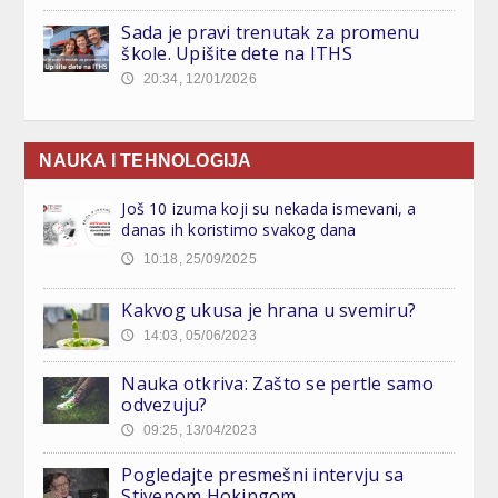
Sada je pravi trenutak za promenu
škole. Upišite dete na ITHS
20:34, 12/01/2026
🕔
NAUKA I TEHNOLOGIJA
Još 10 izuma koji su nekada ismevani, a
danas ih koristimo svakog dana
10:18, 25/09/2025
🕔
Kakvog ukusa je hrana u svemiru?
14:03, 05/06/2023
🕔
Nauka otkriva: Zašto se pertle samo
odvezuju?
09:25, 13/04/2023
🕔
Pogledajte presmešni intervju sa
Stivenom Hokingom