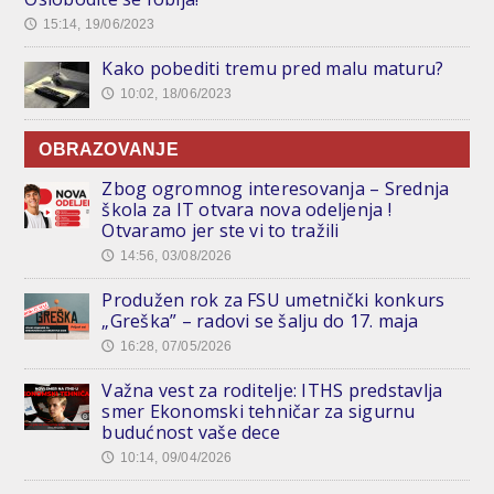
15:14, 19/06/2023
🕔
Kako pobediti tremu pred malu maturu?
10:02, 18/06/2023
🕔
OBRAZOVANJE
Zbog ogromnog interesovanja – Srednja
škola za IT otvara nova odeljenja !
Otvaramo jer ste vi to tražili
14:56, 03/08/2026
🕔
Produžen rok za FSU umetnički konkurs
„Greška” – radovi se šalju do 17. maja
16:28, 07/05/2026
🕔
Važna vest za roditelje: ITHS predstavlja
smer Ekonomski tehničar za sigurnu
budućnost vaše dece
10:14, 09/04/2026
🕔