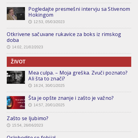
Pogledajte presmešni intervju sa Stivenom
Hokingom
12:53, 05/03/2023
🕔
Otkrivene sačuvane rukavice za boks iz rimskog
doba
14:02, 21/02/2023
🕔
ŽIVOT
Mea culpa. – Moja greška. Zvuči poznato?
Ali šta to znači?
16:24, 30/01/2025
🕔
Šta je opšte znanje i zašto je važno?
14:57, 20/01/2025
🕔
Zašto se ljubimo?
15:54, 26/06/2023
🕔
Oslobodite se fobija!