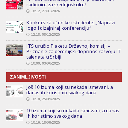
radionice za srednjoškolce!
18:12, 27/01/2026
🕔
Konkurs za učenike i studente: „Napravi
logo i dizajniraj konferenciju“
12:18, 08/12/2025
🕔
ITS uručio Plaketu Državnoj komisiji –
Priznanje za decenijski doprinos razvoju IT
talenata u Srbiji
10:00, 03/06/2025
🕔
ZANIMLJIVOSTI
Još 10 izuma koji su nekada ismevani, a
danas ih koristimo svakog dana
10:18, 25/09/2025
🕔
10 izuma koji su nekada ismevani, a danas
ih koristimo svakog dana
10:16, 18/09/2025
🕔