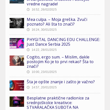
vredne nagrade!
16:52, 26/02/2025
🕔
Mea culpa. – Moja greška. Zvuči
poznato? Ali šta to znači?
16:24, 30/01/2025
🕔
PHYGITAL DANCING EDU CHALLENGE:
Just Dance Serbia 2025
14:22, 28/01/2025
🕔
Cogito, ergo sum. – Mislim, dakle
postojim Ko je to prvi rekao? Šta to
znači?
10:00, 23/01/2025
🕔
Šta je opšte znanje i zašto je važno?
14:57, 20/01/2025
🕔
Besplatne praktične radionice za
srednjoškolce kreativce:
STVARALAČKA SUBOTA NA